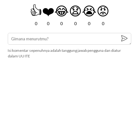
👍
❤️
😂
😧
😭
😡
0
0
0
0
0
0
Isi komentar sepenuhnya adalah tanggung jawab pengguna dan diatur
dalam UU ITE