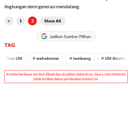
lingkungan demi generasi mendatang.
<
1
2
Show All
Jadikan Sumber Pilihan
TAG
 Gus Ulil
# wahabisme
# tambang
# Ulil Abshar Abd