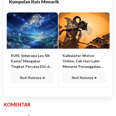
Kumpulan Kuis Menarik
KUIS: Seberapa Leo Sih
Kalkulator Weton
Kamu? Mengukur
Online, Cek Hari Lahir
Tingkat Percaya Diri dan
Menurut Penanggalan
Karisma
Jawa
Ikuti Kuisnya ➔
Ikuti Kuisnya ➔
KOMENTAR