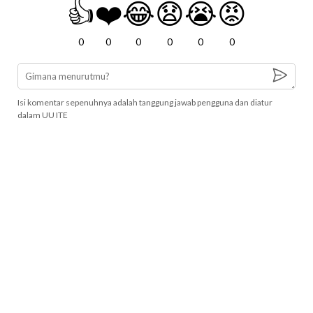
👍
❤️
😂
😧
😭
😡
0
0
0
0
0
0
Isi komentar sepenuhnya adalah tanggung jawab pengguna dan diatur
dalam UU ITE