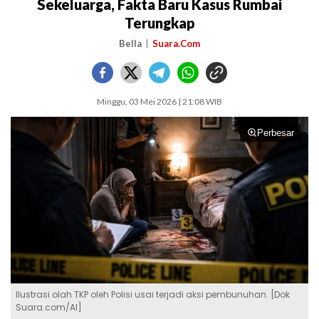
Sekeluarga, Fakta Baru Kasus Rumbai
Terungkap
Bella
Suara.Com
Minggu, 03 Mei 2026 | 21:08 WIB
Perbesar
Ilustrasi olah TKP oleh Polisi usai terjadi aksi pembunuhan. [Dok
Suara.com/AI]