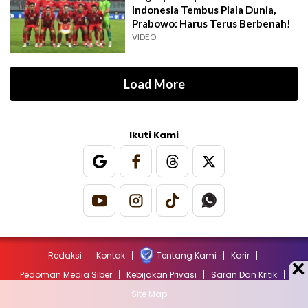
Indonesia Tembus Piala Dunia,
Prabowo: Harus Terus Berbenah!
VIDEO
Load More
Ikuti Kami
Redaksi
Kontak
Tentang Kami
Karir
Pedoman Media Siber
Kebijakan Privasi
Saran Dan Kritik
Site Map