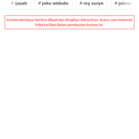
# ijazah
# joko widodo
# roy suryo
# jokowi