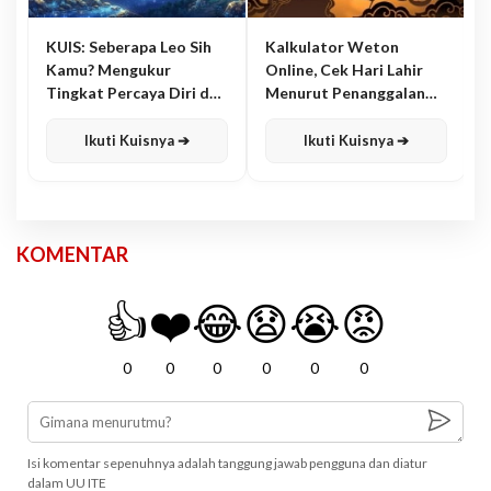
KUIS: Seberapa Leo Sih
Kalkulator Weton
Kamu? Mengukur
Online, Cek Hari Lahir
Tingkat Percaya Diri dan
Menurut Penanggalan
Karisma
Jawa
Ikuti Kuisnya ➔
Ikuti Kuisnya ➔
KOMENTAR
👍
❤️
😂
😧
😭
😡
0
0
0
0
0
0
Isi komentar sepenuhnya adalah tanggung jawab pengguna dan diatur
dalam UU ITE