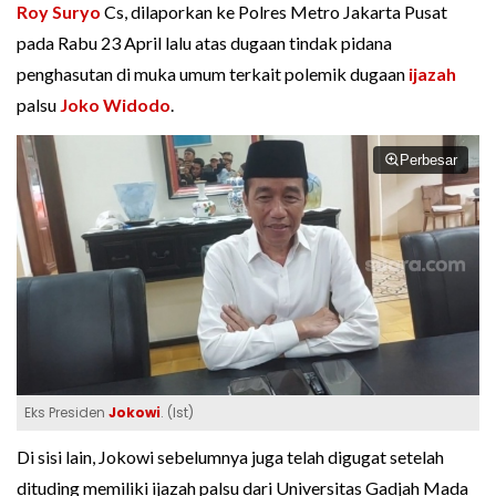
Roy Suryo
Cs, dilaporkan ke Polres Metro Jakarta Pusat
pada Rabu 23 April lalu atas dugaan tindak pidana
penghasutan di muka umum terkait polemik dugaan
ijazah
palsu
Joko Widodo
.
Perbesar
Eks Presiden
Jokowi
. (Ist)
Di sisi lain, Jokowi sebelumnya juga telah digugat setelah
dituding memiliki ijazah palsu dari Universitas Gadjah Mada