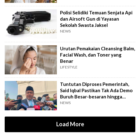
Polisi Selidiki Temuan Senjata Api
dan Airsoft Gun di Yayasan
Sekolah Swasta Jaksel
NEWS
Urutan Pemakaian Cleansing Balm,
Facial Wash, dan Toner yang
Benar
LIFESTYLE
Tuntutan Diproses Pemerintah,
Said Iqbal Pastikan Tak Ada Demo
Buruh Besar-besaran hingga
September
NEWS
Load More