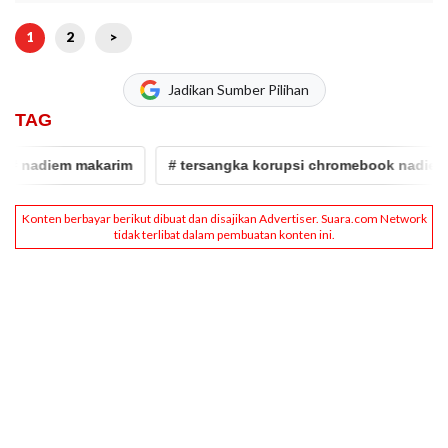
1
2
>
Jadikan Sumber Pilihan
TAG
diem makarim
# tersangka korupsi chromebook nadiem