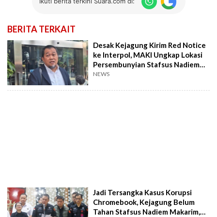
Ikuti berita terkini Suara.com di:
BERITA TERKAIT
Desak Kejagung Kirim Red Notice
ke Interpol, MAKI Ungkap Lokasi
Persembunyian Stafsus Nadiem
Makarim
NEWS
Jadi Tersangka Kasus Korupsi
Chromebook, Kejagung Belum
Tahan Stafsus Nadiem Makarim,