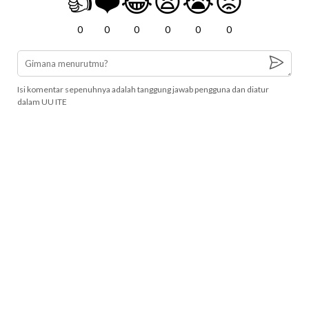
👍
❤️
😂
😧
😭
😡
0
0
0
0
0
0
Isi komentar sepenuhnya adalah tanggung jawab pengguna dan diatur
dalam UU ITE