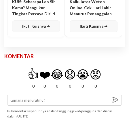
KUIS: Seberapa Leo Sih
Kalkulator Weton
Kamu? Mengukur
Online, Cek Hari Lahir
Tingkat Percaya Diri dan
Menurut Penanggalan
Karisma
Jawa
Ikuti Kuisnya ➔
Ikuti Kuisnya ➔
KOMENTAR
👍
❤️
😂
😧
😭
😡
0
0
0
0
0
0
Isi komentar sepenuhnya adalah tanggung jawab pengguna dan diatur
dalam UU ITE