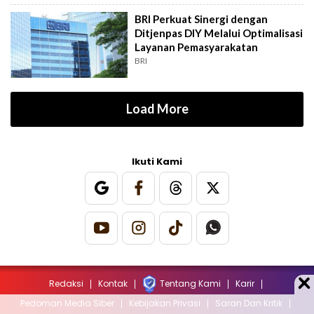
BRI Perkuat Sinergi dengan
Ditjenpas DIY Melalui Optimalisasi
Layanan Pemasyarakatan
BRI
Load More
Ikuti Kami
Redaksi
Kontak
Tentang Kami
Karir
Pedoman Media Siber
Kebijakan Privasi
Saran Dan Kritik