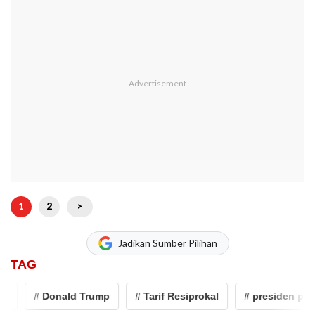
1
2
>
Jadikan Sumber Pilihan
TAG
# Donald Trump
# Tarif Resiprokal
# presiden prabowo