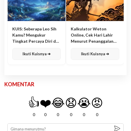
KUIS: Seberapa Leo Sih
Kalkulator Weton
Kamu? Mengukur
Online, Cek Hari Lahir
Tingkat Percaya Diri dan
Menurut Penanggalan
Karisma
Jawa
Ikuti Kuisnya ➔
Ikuti Kuisnya ➔
KOMENTAR
👍
❤️
😂
😧
😭
😡
0
0
0
0
0
0