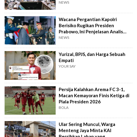
Program
NEWS
Wacana Pergantian Kapolri
Berisiko Rugikan Presiden
Prabowo, Ini Penjelasan Analis
Politik
NEWS
Yurizal, BPJS, dan Harga Sebuah
Empati
YOUR SAY
Persija Kalahkan Arema FC 3-1,
Macan Kemayoran Finis Ketiga di
Piala Presiden 2026
BOLA
Ular Sering Muncul, Warga
Menteng Jaya Minta KAI
Bersihkan Lahan yang