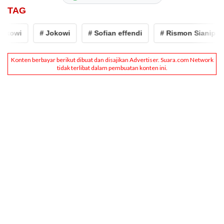
TAG
wi
# Jokowi
# Sofian effendi
# Rismon Sianipar