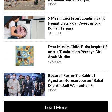
Terbengkalai
NEWS
5 Mesin Cuci Front Loading yang
Hemat Listrik dan Awet untuk
Rumah Tangga
LIFESTYLE
Dear Muslim Child: Buku Inspiratif
untuk Tumbuhkan Percaya Diri
Anak Muslim
YOUR SAY
Bocoran Reshuffle Kabinet
Agustus: Norman Joesoef Bakal
Dilantik Jadi Wamenhan RI
NEWS
Load More