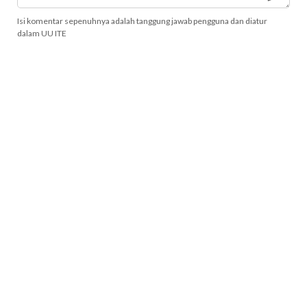
Isi komentar sepenuhnya adalah tanggung jawab pengguna dan diatur
dalam UU ITE