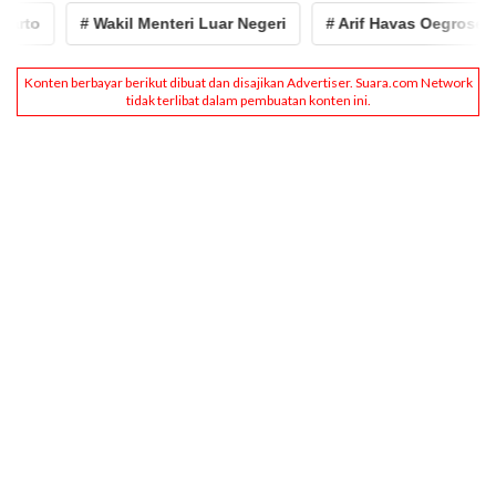
to
# Wakil Menteri Luar Negeri
# Arif Havas Oegroseno