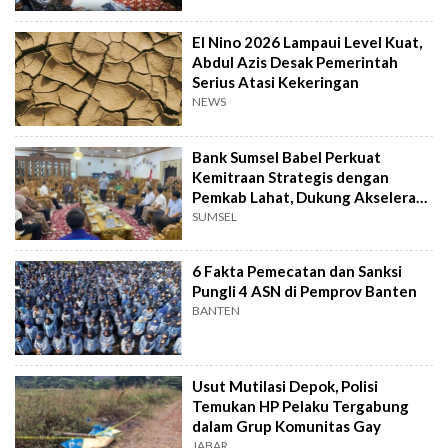
El Nino 2026 Lampaui Level Kuat,
Abdul Azis Desak Pemerintah
Serius Atasi Kekeringan
NEWS
Bank Sumsel Babel Perkuat
Kemitraan Strategis dengan
Pemkab Lahat, Dukung Akselerasi
Ekonomi Daerah
SUMSEL
6 Fakta Pemecatan dan Sanksi
Pungli 4 ASN di Pemprov Banten
BANTEN
Usut Mutilasi Depok, Polisi
Temukan HP Pelaku Tergabung
dalam Grup Komunitas Gay
JABAR