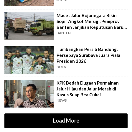
Macet Jalur Bojonegara Bikin
Sopir Angkot Merugi, Pemprov
Banten Janjikan Keputusan Baru 4
Hari Lagi
BANTEN
Tumbangkan Persib Bandung,
Persebaya Surabaya Juara Piala
Presiden 2026
BOLA
KPK Bedah Dugaan Permainan
Jalur Hijau dan Jalur Merah di
Kasus Suap Bea Cukai
NEWS
Load More