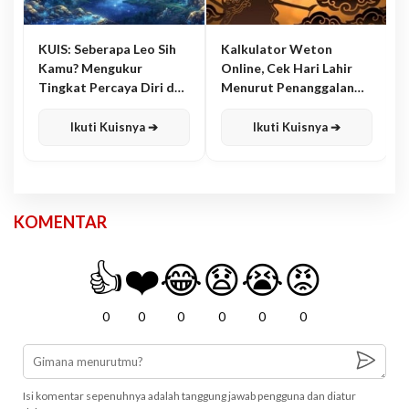
KUIS: Seberapa Leo Sih
Kalkulator Weton
Kamu? Mengukur
Online, Cek Hari Lahir
Tingkat Percaya Diri dan
Menurut Penanggalan
Karisma
Jawa
Ikuti Kuisnya ➔
Ikuti Kuisnya ➔
KOMENTAR
👍
❤️
😂
😧
😭
😡
0
0
0
0
0
0
Isi komentar sepenuhnya adalah tanggung jawab pengguna dan diatur