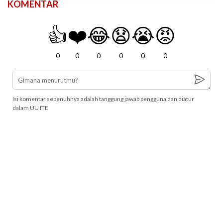
KOMENTAR
👍
❤️
😂
😧
😭
😡
0
0
0
0
0
0
Isi komentar sepenuhnya adalah tanggung jawab pengguna dan diatur
dalam UU ITE