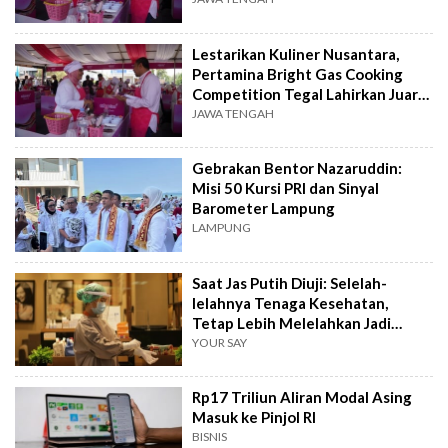
Lestarikan Kuliner Nusantara,
Pertamina Bright Gas Cooking
Competition Tegal Lahirkan Juara
Baru
JAWA TENGAH
Gebrakan Bentor Nazaruddin:
Misi 50 Kursi PRI dan Sinyal
Barometer Lampung
LAMPUNG
Saat Jas Putih Diuji: Selelah-
lelahnya Tenaga Kesehatan,
Tetap Lebih Melelahkan Jadi
Pasien
YOUR SAY
Rp17 Triliun Aliran Modal Asing
Masuk ke Pinjol RI
BISNIS