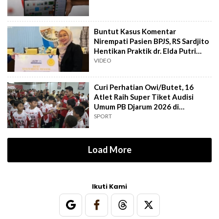
Buntut Kasus Komentar
Nirempati Pasien BPJS, RS Sardjito
Hentikan Praktik dr. Elda Putri
Rahard
VIDEO
Curi Perhatian Owi/Butet, 16
Atlet Raih Super Tiket Audisi
Umum PB Djarum 2026 di
Makassar
SPORT
Load More
Ikuti Kami