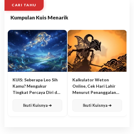
CARI TAHU
Kumpulan Kuis Menarik
KUIS: Seberapa Leo Sih
Kalkulator Weton
Kamu? Mengukur
Online, Cek Hari Lahir
Tingkat Percaya Diri dan
Menurut Penanggalan
Karisma
Jawa
Ikuti Kuisnya ➔
Ikuti Kuisnya ➔