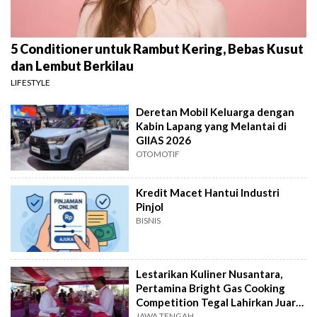
5 Conditioner untuk Rambut Kering, Bebas Kusut
dan Lembut Berkilau
LIFESTYLE
Deretan Mobil Keluarga dengan
Kabin Lapang yang Melantai di
GIIAS 2026
OTOMOTIF
Kredit Macet Hantui Industri
Pinjol
BISNIS
Lestarikan Kuliner Nusantara,
Pertamina Bright Gas Cooking
Competition Tegal Lahirkan Juara
Baru
JAWA TENGAH