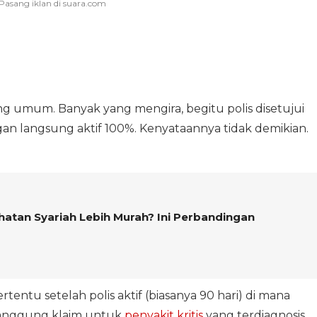
ing umum. Banyak yang mengira, begitu polis disetujui
an langsung aktif 100%. Kenyataannya tidak demikian.
atan Syariah Lebih Murah? Ini Perbandingan
tentu setelah polis aktif (biasanya 90 hari) di mana
nanggung klaim untuk
penyakit kritis
yang terdiagnosis.