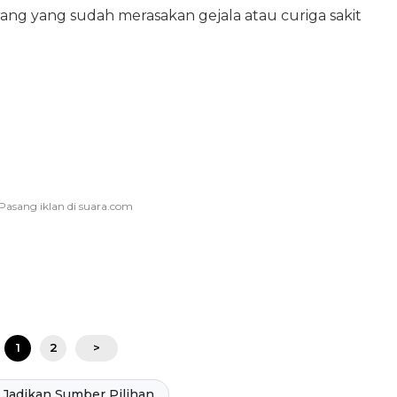
g yang sudah merasakan gejala atau curiga sakit
1
2
>
Jadikan Sumber Pilihan