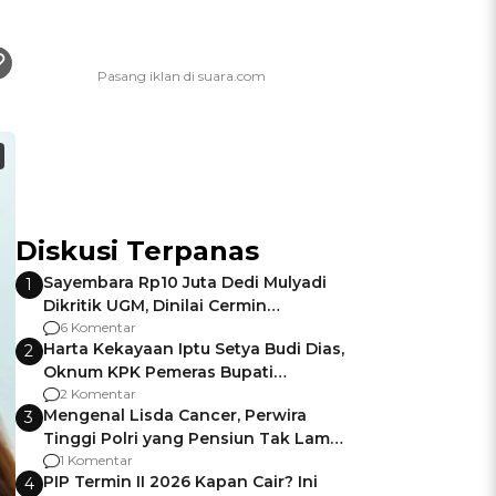
Diskusi Terpanas
Sayembara Rp10 Juta Dedi Mulyadi
1
Dikritik UGM, Dinilai Cermin
Gagalnya Negara Jamin Keamanan
6 Komentar
Harta Kekayaan Iptu Setya Budi Dias,
2
Oknum KPK Pemeras Bupati
Pemalang
2 Komentar
Mengenal Lisda Cancer, Perwira
3
Tinggi Polri yang Pensiun Tak Lama
Usai Jadi Brigjen
1 Komentar
PIP Termin II 2026 Kapan Cair? Ini
4