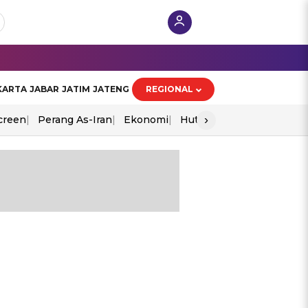
KARTA
JABAR
JATIM
JATENG
REGIONAL
›
creen
Perang As-Iran
Ekonomi
Hut Ri