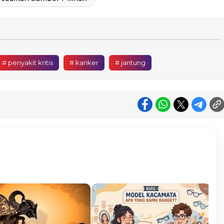
# penyakit kritis
# kanker
# jantung