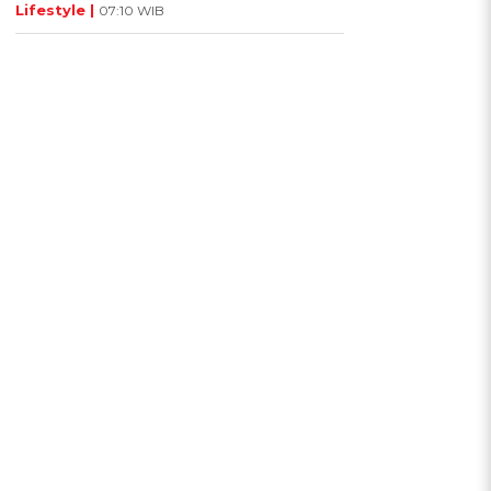
Lifestyle |
07:10 WIB