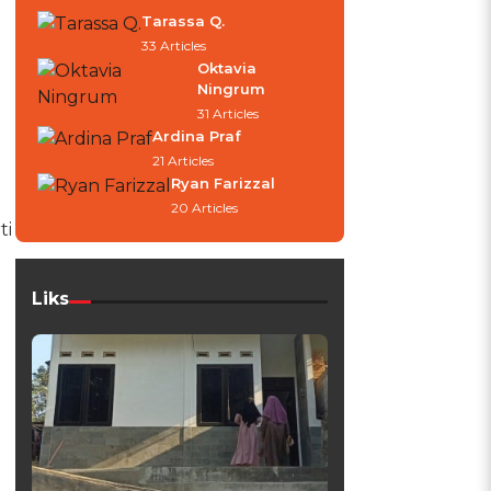
Tarassa Q.
33 Articles
Oktavia
Ningrum
31 Articles
Ardina Praf
21 Articles
Ryan Farizzal
20 Articles
ti
Liks