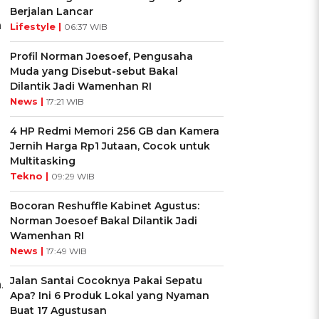
Berjalan Lancar
n
Lifestyle |
06:37 WIB
Profil Norman Joesoef, Pengusaha
Muda yang Disebut-sebut Bakal
Dilantik Jadi Wamenhan RI
News |
17:21 WIB
4 HP Redmi Memori 256 GB dan Kamera
Jernih Harga Rp1 Jutaan, Cocok untuk
Multitasking
Tekno |
09:29 WIB
Bocoran Reshuffle Kabinet Agustus:
Norman Joesoef Bakal Dilantik Jadi
Wamenhan RI
News |
17:49 WIB
Jalan Santai Cocoknya Pakai Sepatu
.
Apa? Ini 6 Produk Lokal yang Nyaman
Buat 17 Agustusan