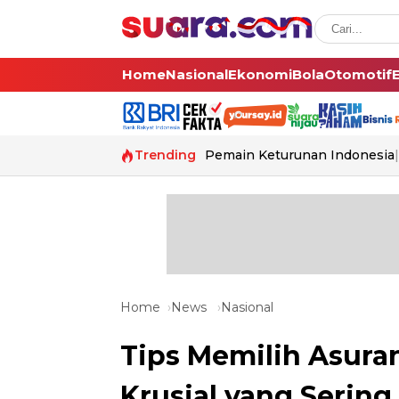
Home
Nasional
Ekonomi
Bola
Otomotif
Trending
Pemain Keturunan Indonesia
Home
News
Nasional
Tips Memilih Asurans
Krusial yang Sering