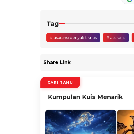
Tag
# asuransi penyakit kritis
# asuransi
Share Link
CARI TAHU
Kumpulan Kuis Menarik