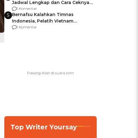
Jadwal Lengkap dan Cara Ceknya
agar Dana Tidak Hangus!
1 Komentar
Bernafsu Kalahkan Timnas
5
Indonesia, Pelatih Vietnam
Berencana Pakai Jimat di Pakansari
1 Komentar
Top Writer Yoursay