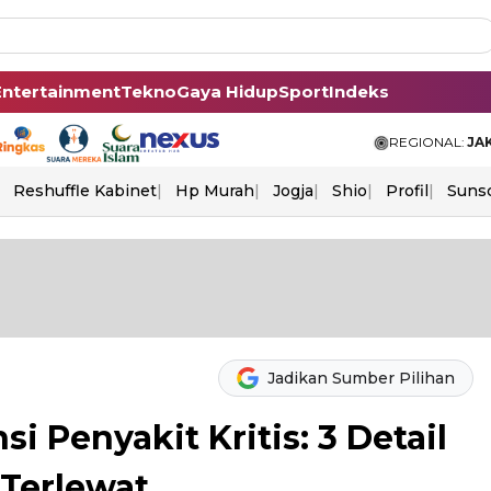
Entertainment
Tekno
Gaya Hidup
Sport
Indeks
REGIONAL:
JA
Reshuffle Kabinet
Hp Murah
Jogja
Shio
Profil
Suns
Jadikan Sumber Pilihan
i Penyakit Kritis: 3 Detail
 Terlewat