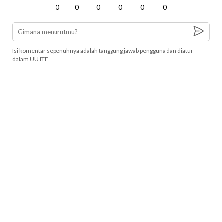
0
0
0
0
0
0
Isi komentar sepenuhnya adalah tanggung jawab pengguna dan diatur
dalam UU ITE