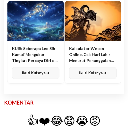
KUIS: Seberapa Leo Sih
Kalkulator Weton
Kamu? Mengukur
Online, Cek Hari Lahir
Tingkat Percaya Diri dan
Menurut Penanggalan
Karisma
Jawa
Ikuti Kuisnya ➔
Ikuti Kuisnya ➔
KOMENTAR
👍
❤️
😂
😧
😭
😡