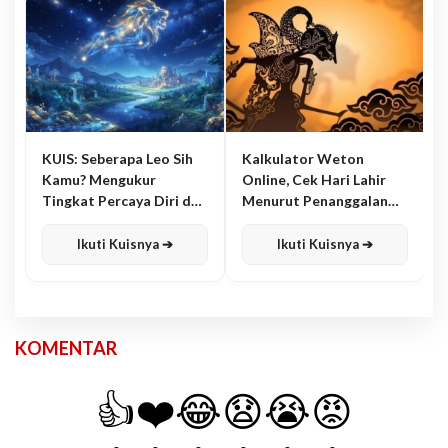
KUIS: Seberapa Leo Sih
Kalkulator Weton
Kamu? Mengukur
Online, Cek Hari Lahir
Tingkat Percaya Diri dan
Menurut Penanggalan
Karisma
Jawa
Ikuti Kuisnya ➔
Ikuti Kuisnya ➔
KOMENTAR
👍
❤️
😂
😧
😭
😡