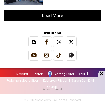
Load More
Ikuti Kami
Redaksi
Kontak
Tentang Kami
Karir
Pedoman Media Siber
Kebijakan Privasi
Saran Dan Kritik
Site Map
© 2026 suara.com - All Rights Reserved.