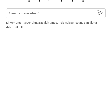
0
0
0
0
0
0
Isi komentar sepenuhnya adalah tanggung jawab pengguna dan diatur
dalam UU ITE