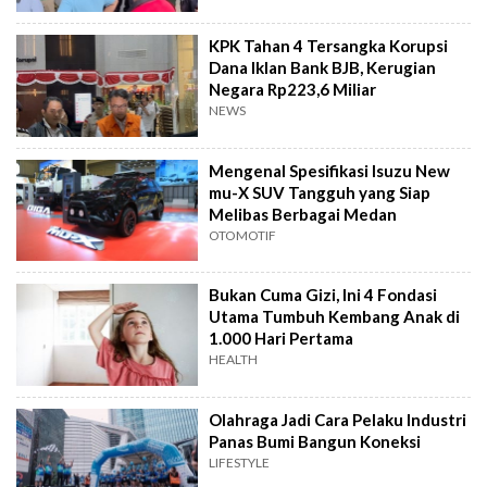
KPK Tahan 4 Tersangka Korupsi
Dana Iklan Bank BJB, Kerugian
Negara Rp223,6 Miliar
NEWS
Mengenal Spesifikasi Isuzu New
mu-X SUV Tangguh yang Siap
Melibas Berbagai Medan
OTOMOTIF
Bukan Cuma Gizi, Ini 4 Fondasi
Utama Tumbuh Kembang Anak di
1.000 Hari Pertama
HEALTH
Olahraga Jadi Cara Pelaku Industri
Panas Bumi Bangun Koneksi
LIFESTYLE