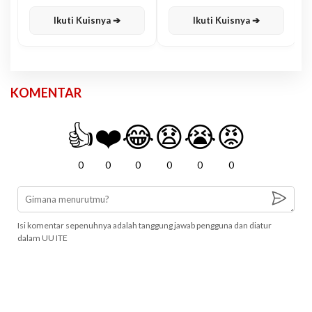
Karisma
Jawa
Ikuti Kuisnya ➔
Ikuti Kuisnya ➔
KOMENTAR
👍
❤️
😂
😧
😭
😡
0
0
0
0
0
0
Isi komentar sepenuhnya adalah tanggung jawab pengguna dan diatur
dalam UU ITE