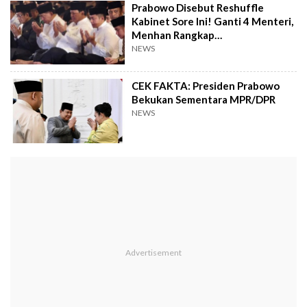
Prabowo Disebut Reshuffle
Kabinet Sore Ini! Ganti 4 Menteri,
Menhan Rangkap
Menkopolhukam
NEWS
CEK FAKTA: Presiden Prabowo
Bekukan Sementara MPR/DPR
NEWS