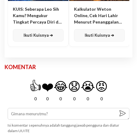
KUIS: Seberapa Leo Sih
Kalkulator Weton
Kamu? Mengukur
Online, Cek Hari Lahir
Tingkat Percaya Diri dan
Menurut Penanggalan
Karisma
Jawa
Ikuti Kuisnya ➔
Ikuti Kuisnya ➔
KOMENTAR
👍
❤️
😂
😧
😭
😡
0
0
0
0
0
0
Isi komentar sepenuhnya adalah tanggung jawab pengguna dan diatur
dalam UU ITE