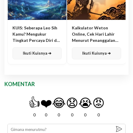
KUIS: Seberapa Leo Sih
Kalkulator Weton
Kamu? Mengukur
Online, Cek Hari Lahir
Tingkat Percaya Diri dan
Menurut Penanggalan
Karisma
Jawa
Ikuti Kuisnya ➔
Ikuti Kuisnya ➔
KOMENTAR
👍
❤️
😂
😧
😭
😡
0
0
0
0
0
0