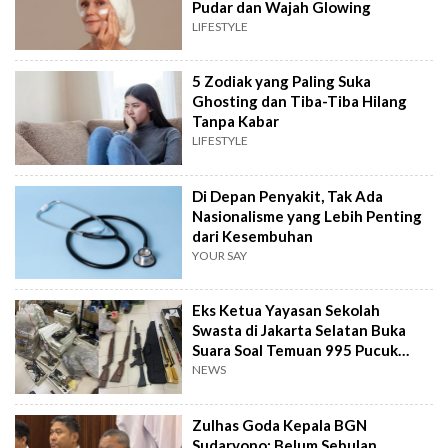
Pudar dan Wajah Glowing
LIFESTYLE
5 Zodiak yang Paling Suka
Ghosting dan Tiba-Tiba Hilang
Tanpa Kabar
LIFESTYLE
Di Depan Penyakit, Tak Ada
Nasionalisme yang Lebih Penting
dari Kesembuhan
YOUR SAY
Eks Ketua Yayasan Sekolah
Swasta di Jakarta Selatan Buka
Suara Soal Temuan 995 Pucuk
Senjata Api
NEWS
Zulhas Goda Kepala BGN
Sudaryono: Belum Sebulan