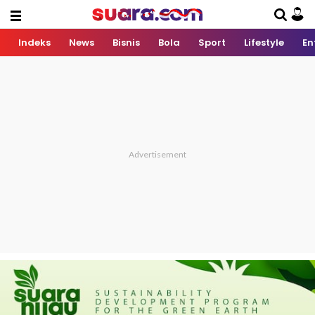
Indeks
News
Bisnis
Bola
Sport
Lifestyle
En