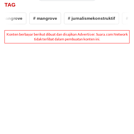
TAG
angrove
# mangrove
# jurnalismekonstruktif
# kepiti