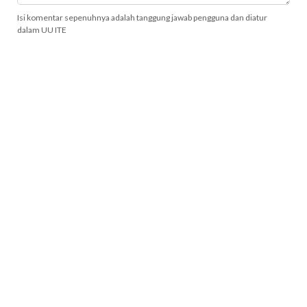
Isi komentar sepenuhnya adalah tanggung jawab pengguna dan diatur
dalam UU ITE