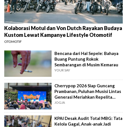
Kolaborasi Motul dan Von Dutch Rayakan Budaya
Kustom Lewat Kampanye Lifestyle Otomotif
OTOMOTIF
Bencana dari Hal Sepele: Bahaya
Buang Puntung Rokok
Sembarangan di Musim Kemarau
YOUR SAY
Cherrypop 2026 Siap Guncang
Prambanan, Puluhan Musisi Lintas
Generasi Meriahkan Repelita
Musik
JOGJA
KPAI Desak Audit Total MBG: Tata
Kelola Gagal, Anak-anak Jadi