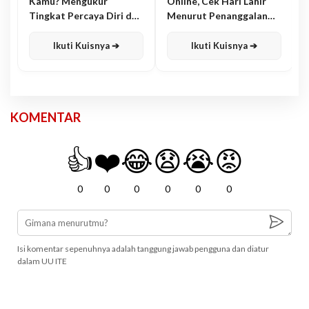
Kamu? Mengukur
Online, Cek Hari Lahir
Tingkat Percaya Diri dan
Menurut Penanggalan
Karisma
Jawa
Ikuti Kuisnya ➔
Ikuti Kuisnya ➔
KOMENTAR
👍
❤️
😂
😧
😭
😡
0
0
0
0
0
0
Isi komentar sepenuhnya adalah tanggung jawab pengguna dan diatur
dalam UU ITE