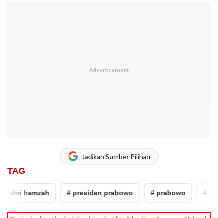
Jadikan Sumber Pilihan
TAG
fahri hamzah
# presiden prabowo
# prabowo
# prab