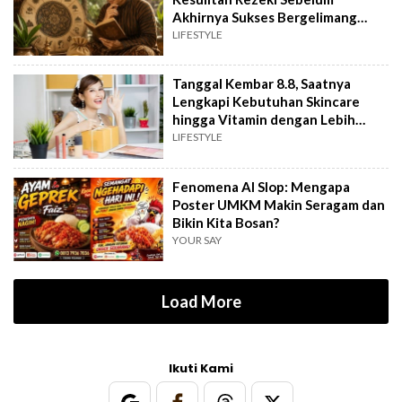
Akhirnya Sukses Bergelimang
Harta
LIFESTYLE
Tanggal Kembar 8.8, Saatnya
Lengkapi Kebutuhan Skincare
hingga Vitamin dengan Lebih
Hemat
LIFESTYLE
Fenomena AI Slop: Mengapa
Poster UMKM Makin Seragam dan
Bikin Kita Bosan?
YOUR SAY
Load More
Ikuti Kami