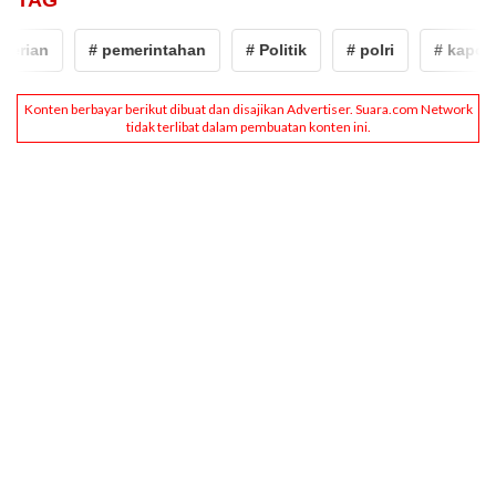
TAG
ian
# pemerintahan
# Politik
# polri
# kapolri