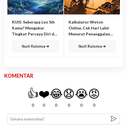
KUIS: Seberapa Leo Sih
Kalkulator Weton
Kamu? Mengukur
Online, Cek Hari Lahir
Tingkat Percaya Diri dan
Menurut Penanggalan
Karisma
Jawa
Ikuti Kuisnya ➔
Ikuti Kuisnya ➔
KOMENTAR
👍
❤️
😂
😧
😭
😡
0
0
0
0
0
0