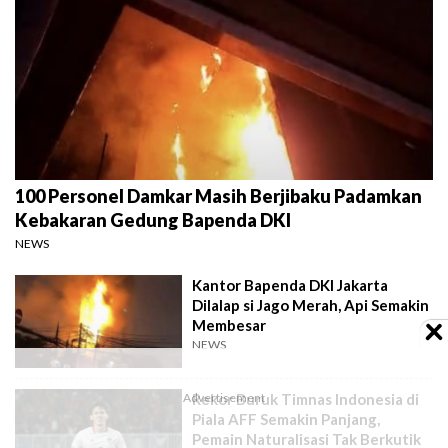
100 Personel Damkar Masih Berjibaku Padamkan
Kebakaran Gedung Bapenda DKI
NEWS
Kantor Bapenda DKI Jakarta
Dilalap si Jago Merah, Api Semakin
Membesar
NEWS
Rekor Buruk Timnas Indonesia di
Piala AFF Semakin Panjang,
Pemain Naturalisasi Tak Berkutik