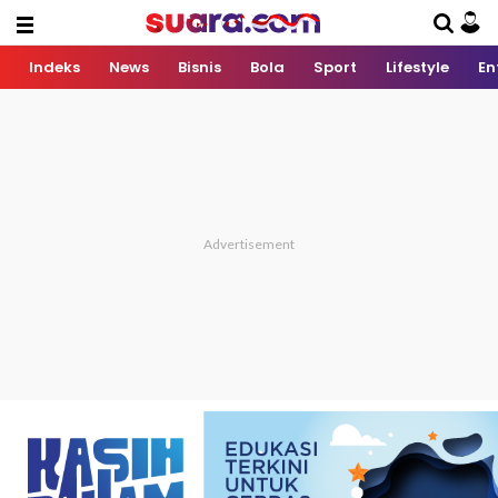
Indeks
News
Bisnis
Bola
Sport
Lifestyle
En