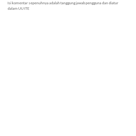
Isi komentar sepenuhnya adalah tanggung jawab pengguna dan diatur
dalam UU ITE