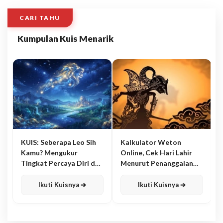
CARI TAHU
Kumpulan Kuis Menarik
KUIS: Seberapa Leo Sih
Kalkulator Weton
Kamu? Mengukur
Online, Cek Hari Lahir
Tingkat Percaya Diri dan
Menurut Penanggalan
Karisma
Jawa
Ikuti Kuisnya ➔
Ikuti Kuisnya ➔