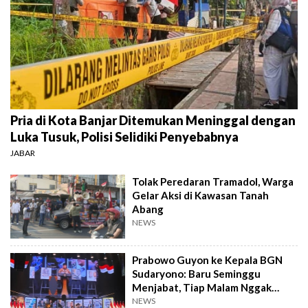
Pria di Kota Banjar Ditemukan Meninggal dengan
Luka Tusuk, Polisi Selidiki Penyebabnya
JABAR
Tolak Peredaran Tramadol, Warga
Gelar Aksi di Kawasan Tanah
Abang
NEWS
Prabowo Guyon ke Kepala BGN
Sudaryono: Baru Seminggu
Menjabat, Tiap Malam Nggak
Tidur
NEWS