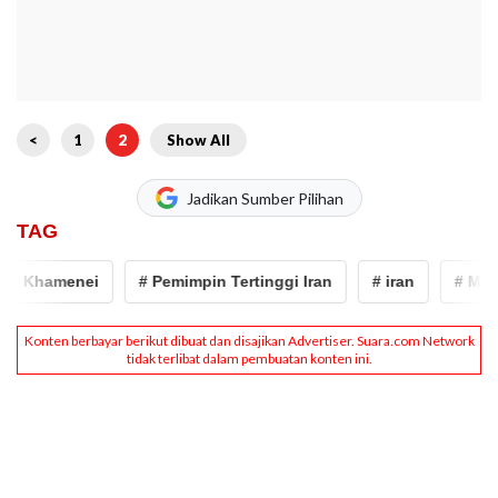
<
1
2
Show All
Jadikan Sumber Pilihan
TAG
 Khamenei
# Pemimpin Tertinggi Iran
# iran
# Mojtab