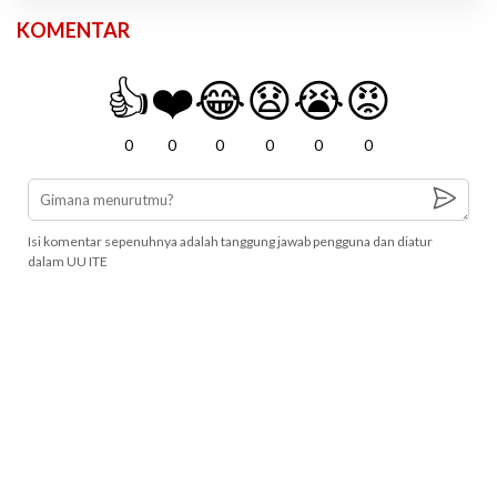
KOMENTAR
👍
❤️
😂
😧
😭
😡
0
0
0
0
0
0
Isi komentar sepenuhnya adalah tanggung jawab pengguna dan diatur
dalam UU ITE