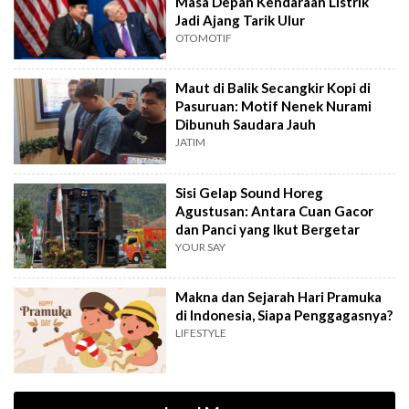
Masa Depan Kendaraan Listrik
Jadi Ajang Tarik Ulur
OTOMOTIF
Maut di Balik Secangkir Kopi di
Pasuruan: Motif Nenek Nurami
Dibunuh Saudara Jauh
JATIM
Sisi Gelap Sound Horeg
Agustusan: Antara Cuan Gacor
dan Panci yang Ikut Bergetar
YOUR SAY
Makna dan Sejarah Hari Pramuka
di Indonesia, Siapa Penggagasnya?
LIFESTYLE