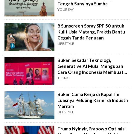
Tengah Sunyinya Sumba
YOUR SAY
8 Sunscreen Spray SPF 50 untuk
Kulit Usia Matang, Praktis Bantu
Cegah Tanda Penuaan
LIFESTYLE
Bukan Sekadar Teknologi,
Generative AI Mulai Mengubah
Cara Orang Indonesia Membuat
Film
TEKNO
Bukan Cuma Kerja di Kapal, Ini
Luasnya Peluang Karier di Industri
Maritim
LIFESTYLE
Trump Nyinyir, Prabowo Optimis: