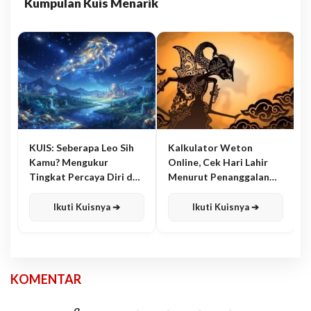
Kumpulan Kuis Menarik
KUIS: Seberapa Leo Sih
Kalkulator Weton
Kamu? Mengukur
Online, Cek Hari Lahir
Tingkat Percaya Diri dan
Menurut Penanggalan
Karisma
Jawa
Ikuti Kuisnya ➔
Ikuti Kuisnya ➔
KOMENTAR