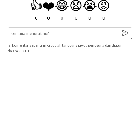
👍
❤️
😂
😧
😭
😡
0
0
0
0
0
0
Isi komentar sepenuhnya adalah tanggung jawab pengguna dan diatur
dalam UU ITE