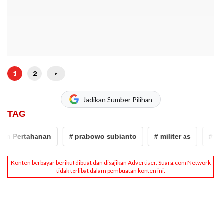
1
2
>
Jadikan Sumber Pilihan
TAG
 Pertahanan
# prabowo subianto
# militer as
# pesaw