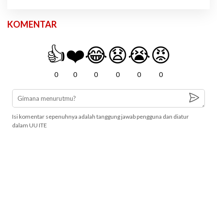
KOMENTAR
👍
❤️
😂
😧
😭
😡
0
0
0
0
0
0
Isi komentar sepenuhnya adalah tanggung jawab pengguna dan diatur
dalam UU ITE