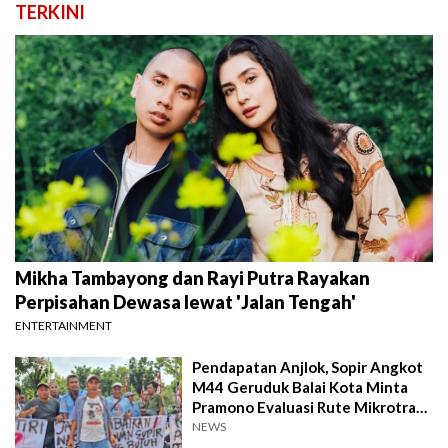
TERKINI
Mikha Tambayong dan Rayi Putra Rayakan
Perpisahan Dewasa lewat 'Jalan Tengah'
ENTERTAINMENT
Pendapatan Anjlok, Sopir Angkot
M44 Geruduk Balai Kota Minta
Pramono Evaluasi Rute Mikrotrans
48A
NEWS