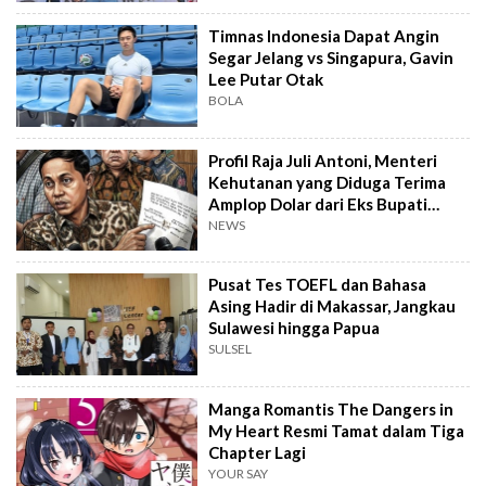
Timnas Indonesia Dapat Angin
Segar Jelang vs Singapura, Gavin
Lee Putar Otak
BOLA
Profil Raja Juli Antoni, Menteri
Kehutanan yang Diduga Terima
Amplop Dolar dari Eks Bupati
Kuansing
NEWS
Pusat Tes TOEFL dan Bahasa
Asing Hadir di Makassar, Jangkau
Sulawesi hingga Papua
SULSEL
Manga Romantis The Dangers in
My Heart Resmi Tamat dalam Tiga
Chapter Lagi
YOUR SAY