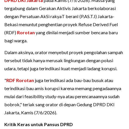
DPRD DKI Jakarta
pada Kamis (7/5/2026). Massa yang
tergabung dalam Gerakan Aktivis Jakarta berkolaborasi
dengan Persatuan AkSi rakyaT beranI (P.AS.T.I) Jakarta-
Bekasi menuntut penghentian proyek Refuse Derived Fuel
(RDF)
Rorotan
yang dinilai menjadi sumber bencana baru
bagi warga.
Dalam aksinya, orator menyebut proyek pengolahan sampah
tersebut tidak hanya merusak lingkungan dengan polusi
udara, tetapi juga terindikasi kuat menjadi ladang korupsi.
"
RDF Rorotan
juga terindikasi ada bau-bau busuk atau
terindikasi bau amis korupsi karena memang pengadaannya
mulai dari feasibility study-nya atau perencanaannya sudah
bobrok," teriak sang orator di depan Gedung DPRD DKI
Jakarta, Kamis (7/6/2026).
Kritik Keras untuk Pansus DPRD