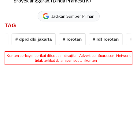
proyek anggaran. (Dinda Pramesti K)
Jadikan Sumber Pilihan
TAG
# dprd dki jakarta
# rorotan
# rdf rorotan
# Sam