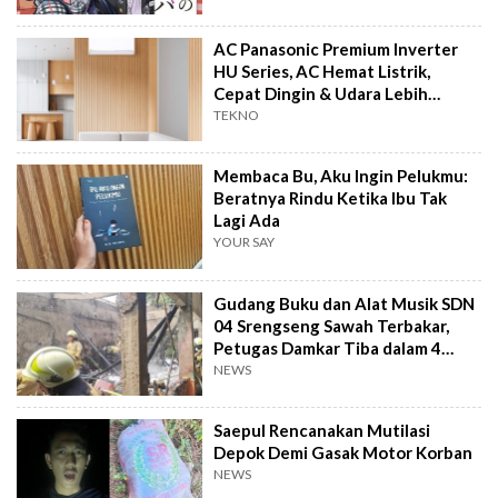
AC Panasonic Premium Inverter
HU Series, AC Hemat Listrik,
Cepat Dingin & Udara Lebih
Bersih
TEKNO
Membaca Bu, Aku Ingin Pelukmu:
Beratnya Rindu Ketika Ibu Tak
Lagi Ada
YOUR SAY
Gudang Buku dan Alat Musik SDN
04 Srengseng Sawah Terbakar,
Petugas Damkar Tiba dalam 4
Menit
NEWS
Saepul Rencanakan Mutilasi
Depok Demi Gasak Motor Korban
NEWS