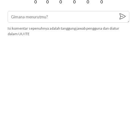
0
0
0
0
0
0
Isi komentar sepenuhnya adalah tanggung jawab pengguna dan diatur
dalam UU ITE