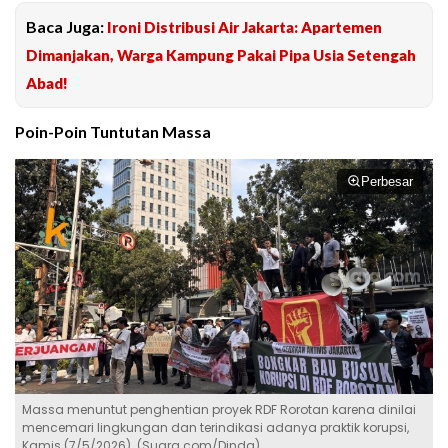
Baca Juga:
Ironi Distribusi Air Jakarta: Apartemen
Dimanjakan, Warga Kampung Pakai Pipa Usia Setengah
Abad!
Poin-Poin Tuntutan Massa
Perbesar
Massa menuntut penghentian proyek RDF Rorotan karena dinilai
mencemari lingkungan dan terindikasi adanya praktik korupsi,
Kamis (7/5/2026). (Suara.com/Dinda)