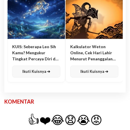
KUIS: Seberapa Leo Sih
Kalkulator Weton
Kamu? Mengukur
Online, Cek Hari Lahir
Tingkat Percaya Diri dan
Menurut Penanggalan
Karisma
Jawa
Ikuti Kuisnya ➔
Ikuti Kuisnya ➔
KOMENTAR
👍
❤️
😂
😧
😭
😡