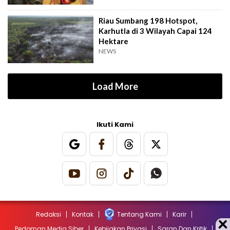
Riau Sumbang 198 Hotspot,
Karhutla di 3 Wilayah Capai 124
Hektare
NEWS
Load More
Ikuti Kami
Redaksi
Kontak
Tentang Kami
Karir
Pedoman Media Siber
Kebijakan Privasi
Saran Dan Kritik