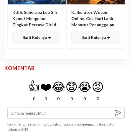
KUIS: Seberapa Leo Sih
Kalkulator Weton
Kamu? Mengukur
Online, Cek Hari Lahir
Tingkat Percaya Diri dan
Menurut Penanggalan
Karisma
Jawa
Ikuti Kuisnya ➔
Ikuti Kuisnya ➔
KOMENTAR
👍
❤️
😂
😧
😭
😡
0
0
0
0
0
0
Isi komentar sepenuhnya adalah tanggung jawab pengguna dan diatur
dalam UU ITE