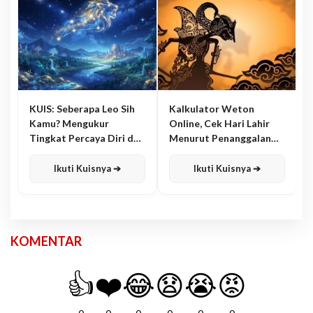
KUIS: Seberapa Leo Sih
Kalkulator Weton
Kamu? Mengukur
Online, Cek Hari Lahir
Tingkat Percaya Diri dan
Menurut Penanggalan
Karisma
Jawa
Ikuti Kuisnya ➔
Ikuti Kuisnya ➔
KOMENTAR
👍
❤️
😂
😧
😭
😡