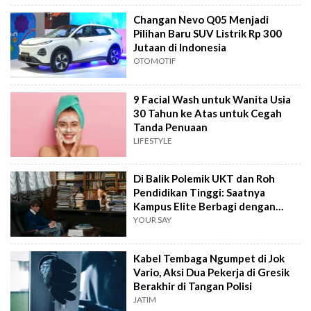
Changan Nevo Q05 Menjadi
Pilihan Baru SUV Listrik Rp 300
Jutaan di Indonesia
OTOMOTIF
9 Facial Wash untuk Wanita Usia
30 Tahun ke Atas untuk Cegah
Tanda Penuaan
LIFESTYLE
Di Balik Polemik UKT dan Roh
Pendidikan Tinggi: Saatnya
Kampus Elite Berbagi dengan
Kampus Daerah
YOUR SAY
Kabel Tembaga Ngumpet di Jok
Vario, Aksi Dua Pekerja di Gresik
Berakhir di Tangan Polisi
JATIM