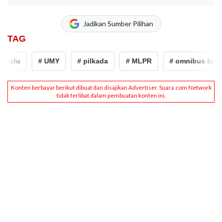
Jadikan Sumber Pilihan
TAG
lu
# UMY
# pilkada
# MLPR
# omnibus law