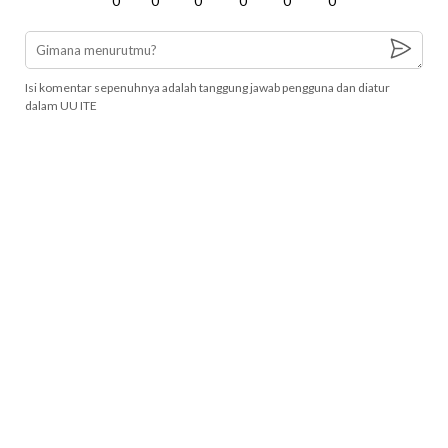
0
0
0
0
0
0
Isi komentar sepenuhnya adalah tanggung jawab pengguna dan diatur
dalam UU ITE