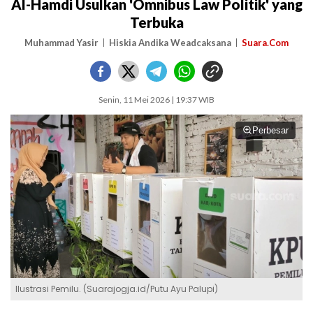
Al-Hamdi Usulkan 'Omnibus Law Politik' yang
Terbuka
Muhammad Yasir
Hiskia Andika Weadcaksana
Suara.Com
Senin, 11 Mei 2026 | 19:37 WIB
Perbesar
Ilustrasi Pemilu. (Suarajogja.id/Putu Ayu Palupi)