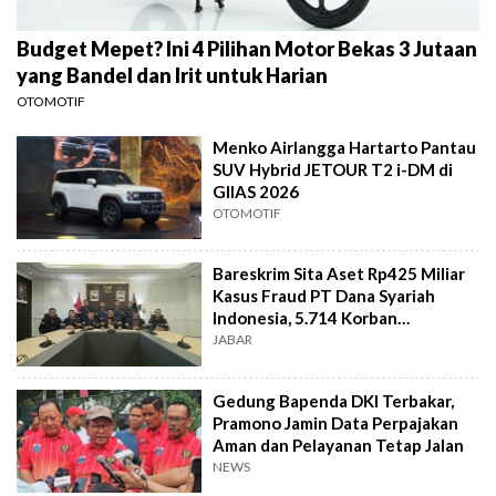
Budget Mepet? Ini 4 Pilihan Motor Bekas 3 Jutaan
yang Bandel dan Irit untuk Harian
OTOMOTIF
Menko Airlangga Hartarto Pantau
SUV Hybrid JETOUR T2 i-DM di
GIIAS 2026
OTOMOTIF
Bareskrim Sita Aset Rp425 Miliar
Kasus Fraud PT Dana Syariah
Indonesia, 5.714 Korban
Terverifikasai
JABAR
Gedung Bapenda DKI Terbakar,
Pramono Jamin Data Perpajakan
Aman dan Pelayanan Tetap Jalan
NEWS