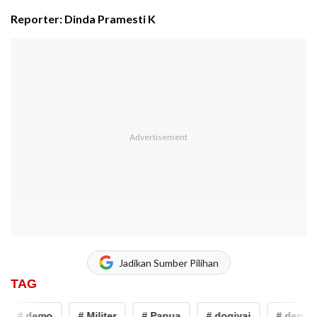
Reporter: Dinda Pramesti K
Jadikan Sumber Pilihan
TAG
# demo
# Militer
# Papua
# dogiyai
# demo