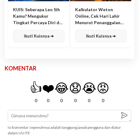
KUIS: Seberapa Leo Sih
Kalkulator Weton
Kamu? Mengukur
Online, Cek Hari Lahir
Tingkat Percaya Diri dan
Menurut Penanggalan
Karisma
Jawa
Ikuti Kuisnya ➔
Ikuti Kuisnya ➔
KOMENTAR
👍
❤️
😂
😧
😭
😡
0
0
0
0
0
0
Isi komentar sepenuhnya adalah tanggung jawab pengguna dan diatur
dalam UU ITE