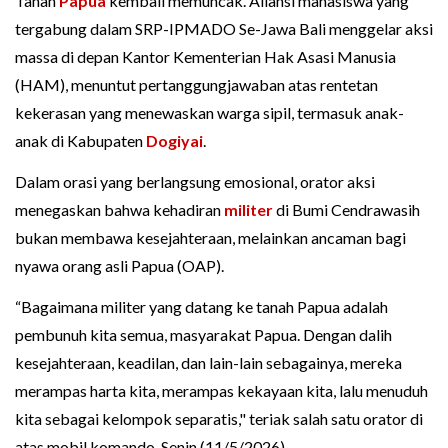
Tanah
Papua
kembali memuncak. Aliansi mahasiswa yang
tergabung dalam SRP-IPMADO Se-Jawa Bali menggelar aksi
massa di depan Kantor Kementerian Hak Asasi Manusia
(HAM), menuntut pertanggungjawaban atas rentetan
kekerasan yang menewaskan warga sipil, termasuk anak-
anak di Kabupaten
Dogiyai
.
Dalam orasi yang berlangsung emosional, orator aksi
menegaskan bahwa kehadiran
militer
di Bumi Cendrawasih
bukan membawa kesejahteraan, melainkan ancaman bagi
nyawa orang asli Papua (OAP).
“Bagaimana militer yang datang ke tanah Papua adalah
pembunuh kita semua, masyarakat Papua. Dengan dalih
kesejahteraan, keadilan, dan lain-lain sebagainya, mereka
merampas harta kita, merampas kekayaan kita, lalu menuduh
kita sebagai kelompok separatis," teriak salah satu orator di
atas mobil komando, Senin (11/5/2026).