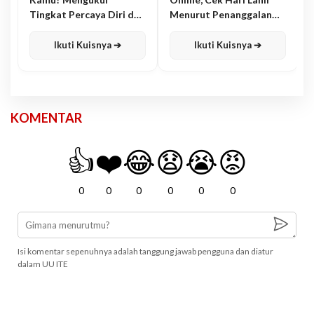
Tingkat Percaya Diri dan
Menurut Penanggalan
Karisma
Jawa
Ikuti Kuisnya ➔
Ikuti Kuisnya ➔
KOMENTAR
👍
❤️
😂
😧
😭
😡
0
0
0
0
0
0
Isi komentar sepenuhnya adalah tanggung jawab pengguna dan diatur
dalam UU ITE