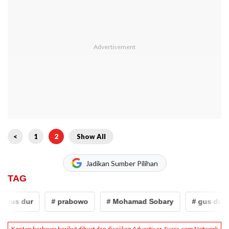
<
1
2
Show All
Jadikan Sumber Pilihan
TAG
 gus dur
# prabowo
# Mohamad Sobary
# gus dur