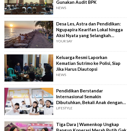
Gunakan Audit BPK
NEWS
Desa Les, Astra dan Pendidikan:
Ngupapira Kearifan Lokal hingga
Aksi Nyata yang Selangkah
Mendahului
YOUR SAY
Keluarga Resmi Laporkan
Kematian Sutrimo ke Polisi, Siap
Jika Harus Diautopsi
NEWS
Pendidikan Berstandar
Internasional Semakin
Dibutuhkan, Bekali Anak dengan
Keterampilan Masa Depan
LIFESTYLE
Tiga Dara | Wamenkop Ungkap
Bangun Koperasi Merah Putih Gak