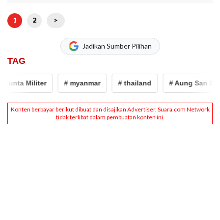
1
2
>
Jadikan Sumber Pilihan
TAG
nta Militer
# myanmar
# thailand
# Aung San Suu Ky