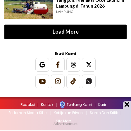
Tangguh: Menakar Otot Ekonomi
Lampung di Tahun 2026
LAMPUNG
Load More
Ikuti Kami
Redaksi
Kontak
Tentang Kami
Karir
Pedoman Media Siber
Kebijakan Privasi
Saran Dan Kritik
Site Map