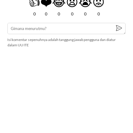
👍
❤️
😂
😧
😭
😡
0
0
0
0
0
0
Isi komentar sepenuhnya adalah tanggung jawab pengguna dan diatur
dalam UU ITE