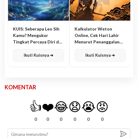
KUIS: Seberapa Leo Sih
Kalkulator Weton
Kamu? Mengukur
Online, Cek Hari Lahir
Tingkat Percaya Diri dan
Menurut Penanggalan
Karisma
Jawa
Ikuti Kuisnya ➔
Ikuti Kuisnya ➔
KOMENTAR
👍
❤️
😂
😧
😭
😡
0
0
0
0
0
0