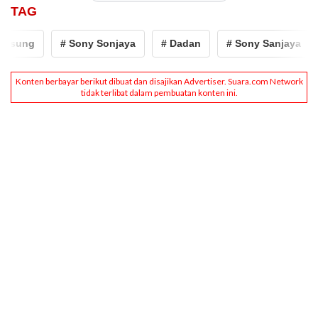
TAG
ung
# Sony Sonjaya
# Dadan
# Sony Sanjaya
# 