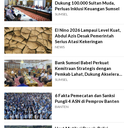
Dukung 100.000 Sultan Muda,
Perluas Inklusi Keuangan Sumsel
SUMSEL
El Nino 2026 Lampaui Level Kuat,
Abdul Azis Desak Pemerintah
Serius Atasi Kekeringan
NEWS
Bank Sumsel Babel Perkuat
Kemitraan Strategis dengan
Pemkab Lahat, Dukung Akselerasi
Ekonomi Daerah
SUMSEL
6 Fakta Pemecatan dan Sanksi
Pungli 4 ASN di Pemprov Banten
BANTEN