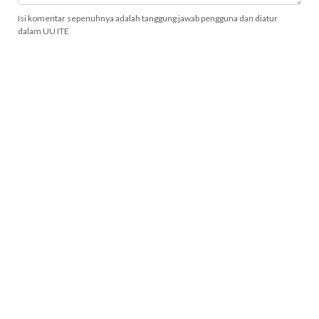
Isi komentar sepenuhnya adalah tanggung jawab pengguna dan diatur
dalam UU ITE