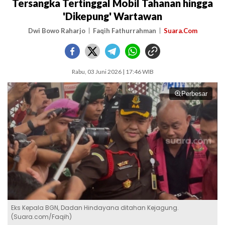
Tersangka Tertinggal Mobil Tahanan hingga
'Dikepung' Wartawan
Dwi Bowo Raharjo
Faqih Fathurrahman
Suara.Com
Rabu, 03 Juni 2026 | 17:46 WIB
Perbesar
Eks Kepala BGN, Dadan Hindayana ditahan Kejagung.
(Suara.com/Faqih)