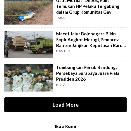
Usut Mutilasi Depok, Polisi
Temukan HP Pelaku Tergabung
dalam Grup Komunitas Gay
JABAR
Macet Jalur Bojonegara Bikin
Sopir Angkot Merugi, Pemprov
Banten Janjikan Keputusan Baru 4
Hari Lagi
BANTEN
Tumbangkan Persib Bandung,
Persebaya Surabaya Juara Piala
Presiden 2026
BOLA
Load More
Ikuti Kami