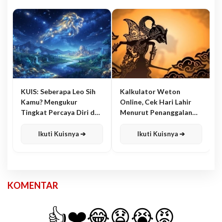
KUIS: Seberapa Leo Sih
Kalkulator Weton
Kamu? Mengukur
Online, Cek Hari Lahir
Tingkat Percaya Diri dan
Menurut Penanggalan
Karisma
Jawa
Ikuti Kuisnya ➔
Ikuti Kuisnya ➔
KOMENTAR
👍
❤️
😂
😧
😭
😡