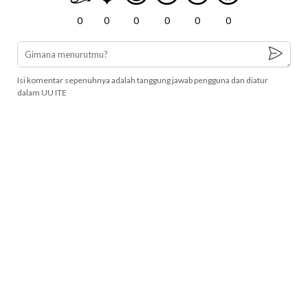
0
0
0
0
0
0
Isi komentar sepenuhnya adalah tanggung jawab pengguna dan diatur
dalam UU ITE