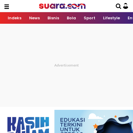
Indeks
News
Bisnis
Bola
Sport
Lifestyle
En