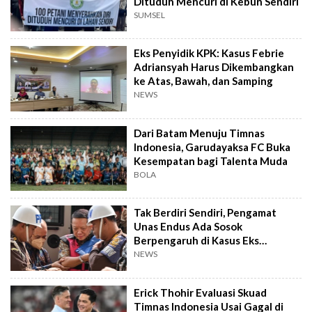
Dituduh Mencuri di Kebun Sendiri
SUMSEL
Eks Penyidik KPK: Kasus Febrie
Adriansyah Harus Dikembangkan
ke Atas, Bawah, dan Samping
NEWS
Dari Batam Menuju Timnas
Indonesia, Garudayaksa FC Buka
Kesempatan bagi Talenta Muda
BOLA
Tak Berdiri Sendiri, Pengamat
Unas Endus Ada Sosok
Berpengaruh di Kasus Eks
Jampidsus
NEWS
Erick Thohir Evaluasi Skuad
Timnas Indonesia Usai Gagal di