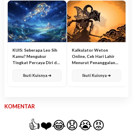
KUIS: Seberapa Leo Sih
Kalkulator Weton
Kamu? Mengukur
Online, Cek Hari Lahir
Tingkat Percaya Diri dan
Menurut Penanggalan
Karisma
Jawa
Ikuti Kuisnya ➔
Ikuti Kuisnya ➔
KOMENTAR
👍
❤️
😂
😧
😭
😡