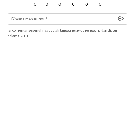
0
0
0
0
0
0
Isi komentar sepenuhnya adalah tanggung jawab pengguna dan diatur
dalam UU ITE