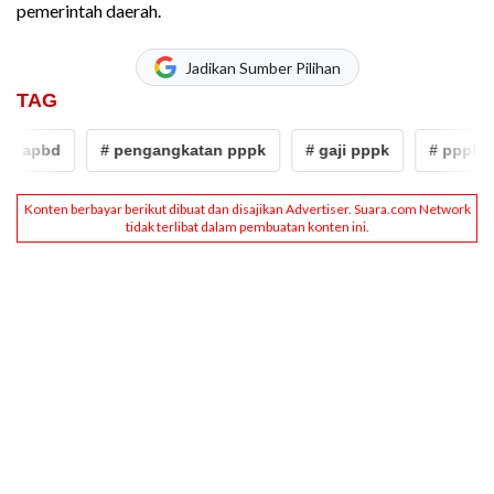
pemerintah daerah.
Jadikan Sumber Pilihan
TAG
apbd
# pengangkatan pppk
# gaji pppk
# pppk