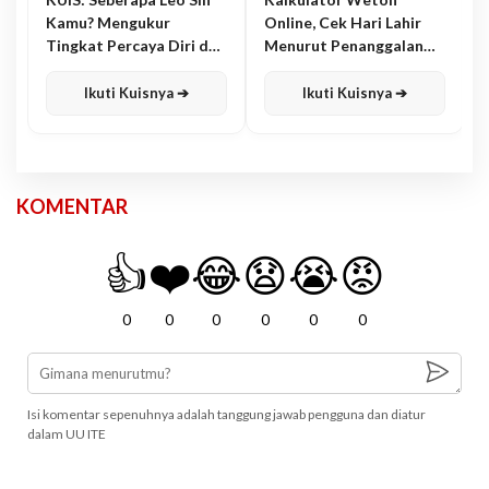
Kamu? Mengukur
Online, Cek Hari Lahir
Tingkat Percaya Diri dan
Menurut Penanggalan
Karisma
Jawa
Ikuti Kuisnya ➔
Ikuti Kuisnya ➔
KOMENTAR
👍
❤️
😂
😧
😭
😡
0
0
0
0
0
0
Isi komentar sepenuhnya adalah tanggung jawab pengguna dan diatur
dalam UU ITE