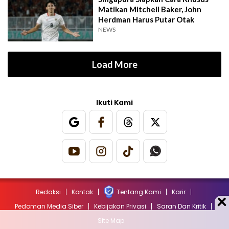
Matikan Mitchell Baker, John
Herdman Harus Putar Otak
NEWS
Load More
Ikuti Kami
Redaksi
Kontak
Tentang Kami
Karir
Pedoman Media Siber
Kebijakan Privasi
Saran Dan Kritik
Site Map