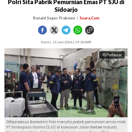
Polri Sita Pabrik Pemurnian Emas PT SJU di
Sidoarjo
Ronald Seger Prabowo
Suara.Com
Kamis, 11 Juni 2026 | 19:18 WIB
Perbesar
Dittipideksus Bareskrim Polri menyita pabrik pemurnian emas milik
PT Simbajaya Utama (SJU) di kawasan Jalan Berbek Industri,