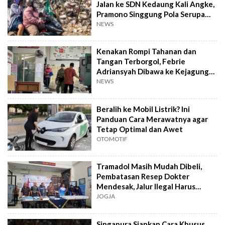
Jalan ke SDN Kedaung Kali Angke,
Pramono Singgung Pola Serupa
Kramat Jati
NEWS
Kenakan Rompi Tahanan dan
Tangan Terborgol, Febrie
Adriansyah Dibawa ke Kejagung
untuk Diperiksa
NEWS
Beralih ke Mobil Listrik? Ini
Panduan Cara Merawatnya agar
Tetap Optimal dan Awet
OTOMOTIF
Tramadol Masih Mudah Dibeli,
Pembatasan Resep Dokter
Mendesak, Jalur Ilegal Harus
Distop
JOGJA
Singapura Siapkan Cara Khusus