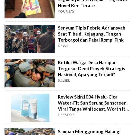
Novel Ken Terate
YOUR SAY
Senyum Tipis Febrie Adriansyah
Saat Tiba di Kejagung, Tangan
Terborgol dan Pakai Rompi Pink
NEWS
Ketika Warga Desa Harapan
Tergusur Demi Proyek Strategis
Nasional, Apa yang Terjadi?
SULSEL
Review Skin1004 Hyalu-Cica
Water-Fit Sun Serum: Sunscreen
Viral Tanpa Whitecast, Worth It
to Buy?
LIFESTYLE
Sampah Menggunung Halangi