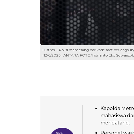
Ilustrasi - Polisi memasang barikade saat berlangs
(12/6/2026). ANTARA FOTO/Indrianto Eko Suwarso/
Kapolda Metr
mahasiswa dan
mendatang.
Personel wa