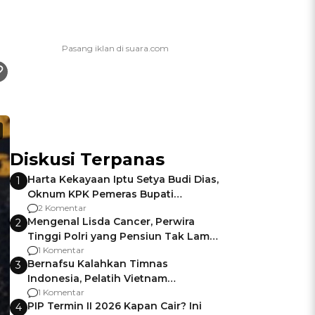
Diskusi Terpanas
Harta Kekayaan Iptu Setya Budi Dias,
1
Oknum KPK Pemeras Bupati
Pemalang
2 Komentar
Mengenal Lisda Cancer, Perwira
2
Tinggi Polri yang Pensiun Tak Lama
Usai Jadi Brigjen
1 Komentar
Bernafsu Kalahkan Timnas
3
Indonesia, Pelatih Vietnam
Berencana Pakai Jimat di Pakansari
1 Komentar
PIP Termin II 2026 Kapan Cair? Ini
4