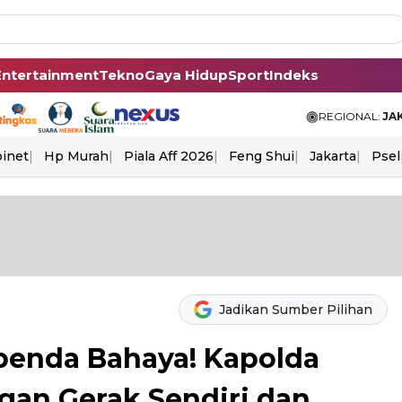
Entertainment
Tekno
Gaya Hidup
Sport
Indeks
REGIONAL:
JA
binet
Hp Murah
Piala Aff 2026
Feng Shui
Jakarta
Psel
Jadikan Sumber Pilihan
benda Bahaya! Kapolda
gan Gerak Sendiri dan