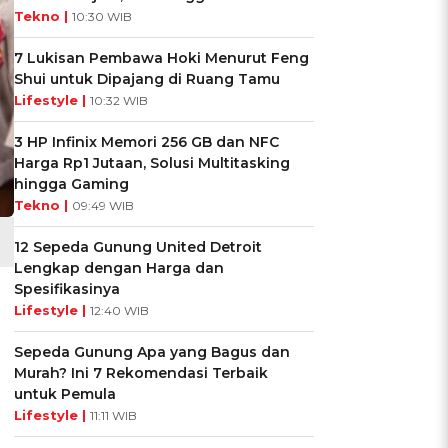
Tekno |
10:30 WIB
7 Lukisan Pembawa Hoki Menurut Feng
Shui untuk Dipajang di Ruang Tamu
Lifestyle |
10:32 WIB
3 HP Infinix Memori 256 GB dan NFC
Harga Rp1 Jutaan, Solusi Multitasking
hingga Gaming
Tekno |
09:49 WIB
12 Sepeda Gunung United Detroit
Lengkap dengan Harga dan
Spesifikasinya
Lifestyle |
12:40 WIB
Sepeda Gunung Apa yang Bagus dan
Murah? Ini 7 Rekomendasi Terbaik
untuk Pemula
Lifestyle |
11:11 WIB