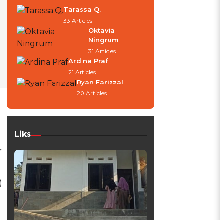
Tarassa Q.
33 Articles
Oktavia
Ningrum
31 Articles
Ardina Praf
21 Articles
Ryan Farizzal
20 Articles
Liks
r
)