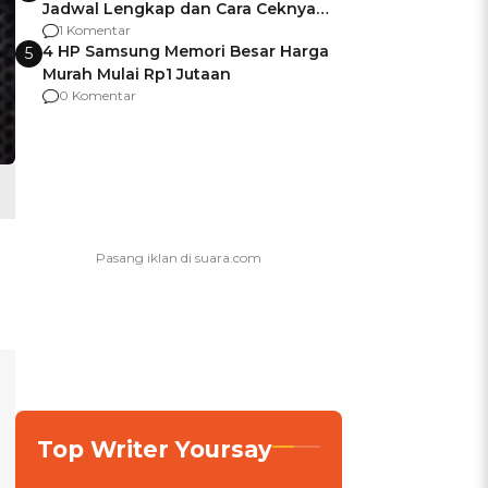
Jadwal Lengkap dan Cara Ceknya
agar Dana Tidak Hangus!
1 Komentar
4 HP Samsung Memori Besar Harga
5
Murah Mulai Rp1 Jutaan
0 Komentar
Top Writer Yoursay