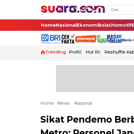
Home
Nasional
Ekonomi
Bola
Otomotif
Trending
Profil
Hut Ri
Reshuffle Ka
Home
News
Nasional
Sikat Pendemo Ber
Metro: Personel Jan