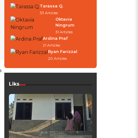
Tarassa Q.
33 Articles
Oktavia
Ningrum
31 Articles
Ardina Praf
21 Articles
Ryan Farizzal
20 Articles
a
Liks