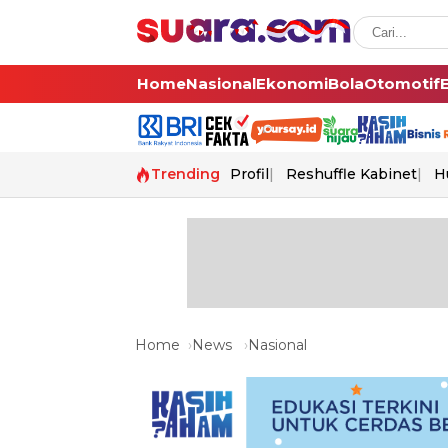
Home
Nasional
Ekonomi
Bola
Otomotif
Trending
Profil
Reshuffle Kabinet
H
Home
News
Nasional