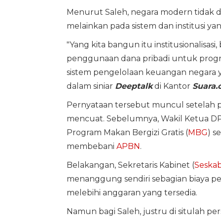
Menurut Saleh, negara modern tidak d
melainkan pada sistem dan institusi ya
"Yang kita bangun itu institusionalisas
penggunaan dana pribadi untuk progr
sistem pengelolaan keuangan negara y
dalam siniar
Deeptalk
di Kantor
Suara.
Pernyataan tersebut muncul setelah 
mencuat. Sebelumnya, Wakil Ketua D
Program Makan Bergizi Gratis (
MBG
) s
membebani
APBN
.
Belakangan, Sekretaris Kabinet (
Seska
menanggung sendiri sebagian biaya pe
melebihi anggaran yang tersedia.
Namun bagi Saleh, justru di situlah p