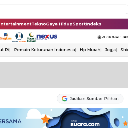
Entertainment
Tekno
Gaya Hidup
Sport
Indeks
REGIONAL:
JA
ut Ri
Pemain Keturunan Indonesia
Hp Murah
Jogja
Shi
Jadikan Sumber Pilihan