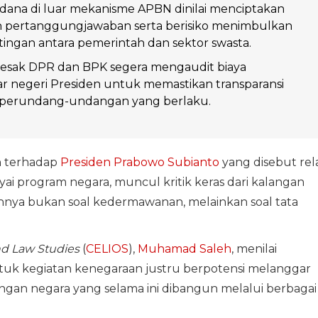
ana di luar mekanisme APBN dinilai menciptakan
an pertanggungjawaban serta berisiko menimbulkan
tingan antara pemerintah dan sektor swasta.
sak DPR dan BPK segera mengaudit biaya
ar negeri Presiden untuk memastikan transparansi
n perundang-undangan yang berlaku.
n terhadap
Presiden
Prabowo Subianto
yang disebut rel
i program negara, muncul kritik keras dari kalangan
annya bukan soal kedermawanan, melainkan soal tata
d Law Studies
(
CELIOS
),
Muhamad Saleh
, menilai
tuk kegiatan kenegaraan justru berpotensi melanggar
angan negara yang selama ini dibangun melalui berbagai