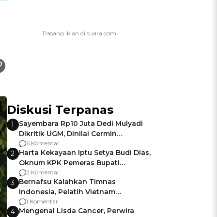
Diskusi Terpanas
Sayembara Rp10 Juta Dedi Mulyadi
1
Dikritik UGM, Dinilai Cermin
Gagalnya Negara Jamin Keamanan
6 Komentar
Harta Kekayaan Iptu Setya Budi Dias,
2
Oknum KPK Pemeras Bupati
Pemalang
2 Komentar
Bernafsu Kalahkan Timnas
3
Indonesia, Pelatih Vietnam
Berencana Pakai Jimat di Pakansari
1 Komentar
Mengenal Lisda Cancer, Perwira
4