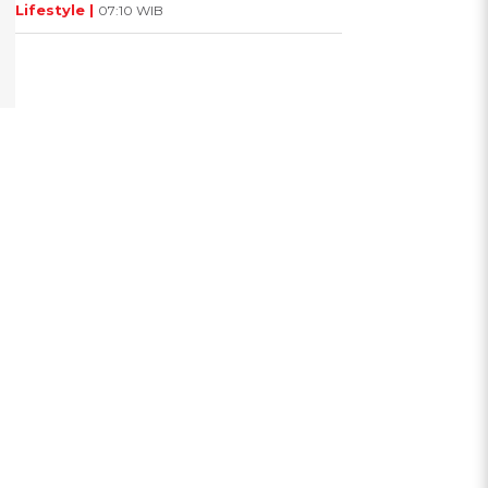
Lifestyle |
07:10 WIB