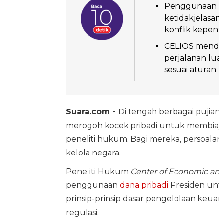
Penggunaan d
ketidakjelas
konflik kepen
CELIOS mende
perjalanan lu
sesuai atura
Suara.com -
Di tengah berbagai pujia
merogoh kocek pribadi untuk membiaya
peneliti hukum. Bagi mereka, persoal
kelola negara.
Peneliti Hukum
Center of Economic an
penggunaan
dana pribadi
Presiden un
prinsip-prinsip dasar pengelolaan keu
regulasi.