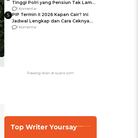
Tinggi Polri yang Pensiun Tak Lama
Usai Jadi Brigjen
1 Komentar
PIP Termin II 2026 Kapan Cair? Ini
5
Jadwal Lengkap dan Cara Ceknya
agar Dana Tidak Hangus!
1 Komentar
Top Writer Yoursay