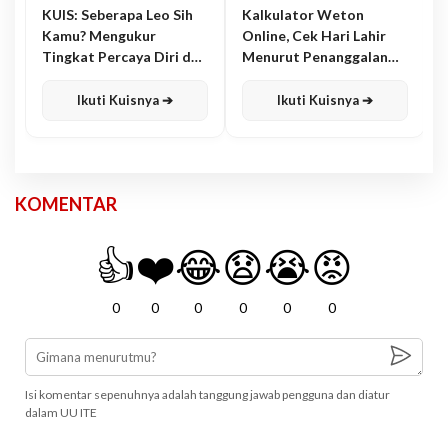
KUIS: Seberapa Leo Sih
Kalkulator Weton
Kamu? Mengukur
Online, Cek Hari Lahir
Tingkat Percaya Diri dan
Menurut Penanggalan
Karisma
Jawa
Ikuti Kuisnya ➔
Ikuti Kuisnya ➔
KOMENTAR
👍
❤️
😂
😧
😭
😡
0
0
0
0
0
0
Isi komentar sepenuhnya adalah tanggung jawab pengguna dan diatur
dalam UU ITE