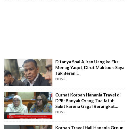
Ditanya Soal Aliran Uang ke Eks
Menag Yaqut, Dirut Maktour: Saya
Tak Berani...
NEWS
Curhat Korban Hanania Travel di
DPR: Banyak Orang Tua Jatuh
Sakit karena Gagal Berangkat
Umrah
NEWS
Korban Travel Haji Hanania Group