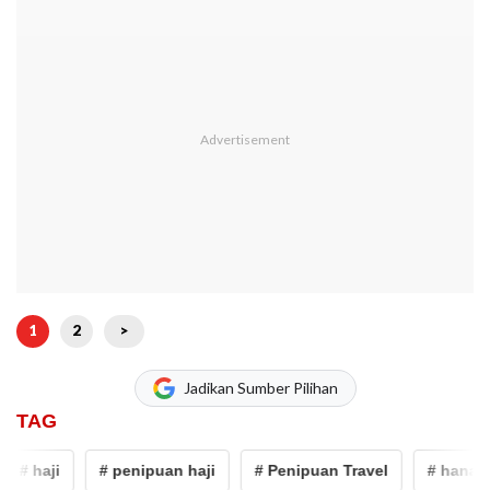
1
2
>
Jadikan Sumber Pilihan
TAG
haji
# penipuan haji
# Penipuan Travel
# hanania tr