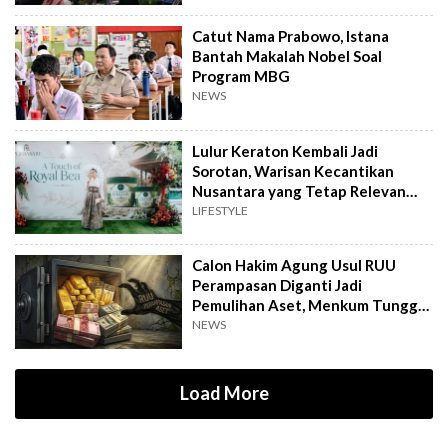
Catut Nama Prabowo, Istana
Bantah Makalah Nobel Soal
Program MBG
NEWS
Lulur Keraton Kembali Jadi
Sorotan, Warisan Kecantikan
Nusantara yang Tetap Relevan
hingga Kini
LIFESTYLE
Calon Hakim Agung Usul RUU
Perampasan Diganti Jadi
Pemulihan Aset, Menkum Tunggu
Langkah DPR
NEWS
Load More