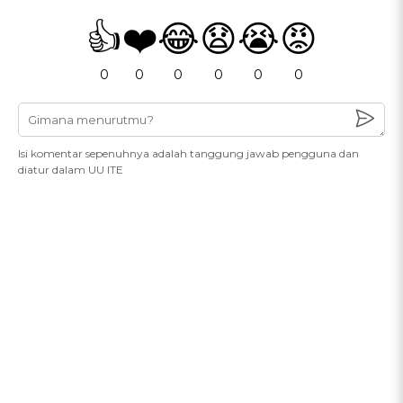
👍
❤️
😂
😧
😭
😡
0
0
0
0
0
0
Isi komentar sepenuhnya adalah tanggung jawab pengguna dan
diatur dalam UU ITE