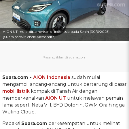
AION UT mulai dipamerkan di Indonesia pada Senin (30/6/2025).
[Suara.com/Michele Alessandra]
Suara.com -
AION Indonesia
sudah mulai
mengambil ancang-ancang untuk bertarung di pasar
mobil listrik
kompak di Tanah Air dengan
memperkenalkan
AION UT
untuk melawan pemain
lama seperti Neta V II, BYD Dolphin, GWM Ora hingga
Wuling Cloud.
Redaksi
Suara.com
berkesempatan untuk melihat