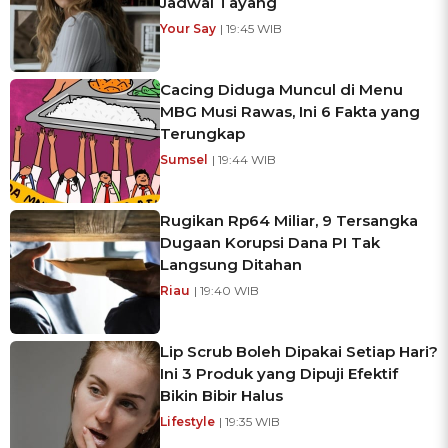
Jadwal Tayang
Your Say
| 19:45 WIB
Cacing Diduga Muncul di Menu
MBG Musi Rawas, Ini 6 Fakta yang
Terungkap
Sumsel
| 19:44 WIB
Rugikan Rp64 Miliar, 9 Tersangka
Dugaan Korupsi Dana PI Tak
Langsung Ditahan
Riau
| 19:40 WIB
Lip Scrub Boleh Dipakai Setiap Hari?
Ini 3 Produk yang Dipuji Efektif
Bikin Bibir Halus
Lifestyle
| 19:35 WIB