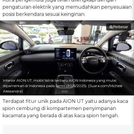
pengaturan elektrik yang memudahkan penyesuaian
posisi berkendara sesuai keinginan.
Perbesar
Interior AION UT, mobil listrik terbaru AION Indonesia yang mulai
dipamerkan di Indonesia pada Senin (30/6/2025). [Suara.com/Michele
Alessandra]
Terdapat fitur unik pada AION UT yaitu adanya kaca
spion cembung di kompartemen penyimpanan
kacamata yang berada di atas kaca spion tengah.