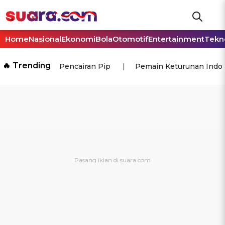
Home
Nasional
Ekonomi
Bola
Otomotif
Entertainment
Tekn
🔥 Trending
Pencairan Pip
Pemain Keturunan Indo