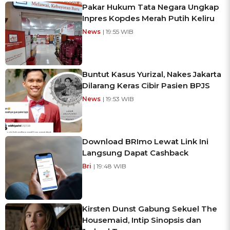
Pakar Hukum Tata Negara Ungkap
Inpres Kopdes Merah Putih Keliru
News
| 19:55 WIB
Buntut Kasus Yurizal, Nakes Jakarta
Dilarang Keras Cibir Pasien BPJS
News
| 19:53 WIB
Download BRImo Lewat Link Ini
Langsung Dapat Cashback
Bri
| 19:48 WIB
Kirsten Dunst Gabung Sekuel The
Housemaid, Intip Sinopsis dan