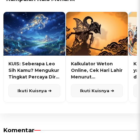
KUIS: Seberapa Leo
Kalkulator Weton
KU
Sih Kamu? Mengukur
Online, Cek Hari Lahir
ya
Tingkat Percaya Diri
Menurut
de
dan Karisma
Penanggalan Jawa
Ikuti Kuisnya ➔
Ikuti Kuisnya ➔
Komentar