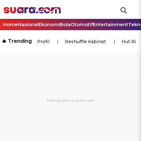
Home
Nasional
Ekonomi
Bola
Otomotif
Entertainment
Tekn
🔥 Trending
Profil
Reshuffle Kabinet
Hut Ri