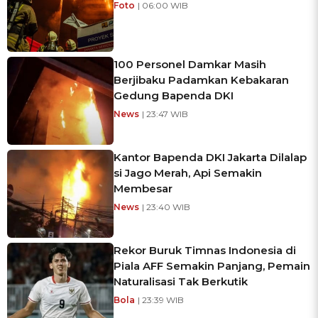
Foto
| 06:00 WIB
100 Personel Damkar Masih
Berjibaku Padamkan Kebakaran
Gedung Bapenda DKI
News
| 23:47 WIB
Kantor Bapenda DKI Jakarta Dilalap
si Jago Merah, Api Semakin
Membesar
News
| 23:40 WIB
Rekor Buruk Timnas Indonesia di
Piala AFF Semakin Panjang, Pemain
Naturalisasi Tak Berkutik
Bola
| 23:39 WIB