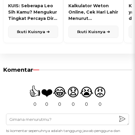
KUIS: Seberapa Leo
Kalkulator Weton
KU
Sih Kamu? Mengukur
Online, Cek Hari Lahir
ya
Tingkat Percaya Diri
Menurut
de
dan Karisma
Penanggalan Jawa
Ikuti Kuisnya ➔
Ikuti Kuisnya ➔
Komentar
👍
❤️
😂
😧
😭
😡
0
0
0
0
0
0
Isi komentar sepenuhnya adalah tanggung jawab pengguna dan