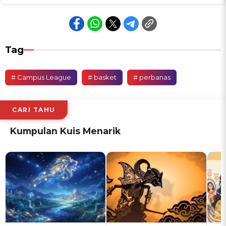
Tag
# Campus League
# basket
# perbanas
CARI TAHU
Kumpulan Kuis Menarik