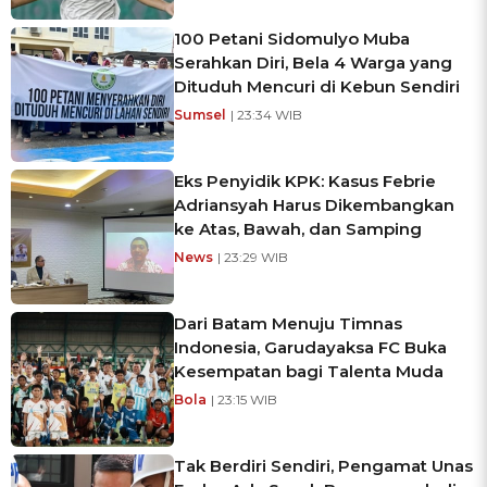
100 Petani Sidomulyo Muba
Serahkan Diri, Bela 4 Warga yang
Dituduh Mencuri di Kebun Sendiri
Sumsel
| 23:34 WIB
Eks Penyidik KPK: Kasus Febrie
Adriansyah Harus Dikembangkan
ke Atas, Bawah, dan Samping
News
| 23:29 WIB
Dari Batam Menuju Timnas
Indonesia, Garudayaksa FC Buka
Kesempatan bagi Talenta Muda
Bola
| 23:15 WIB
Tak Berdiri Sendiri, Pengamat Unas