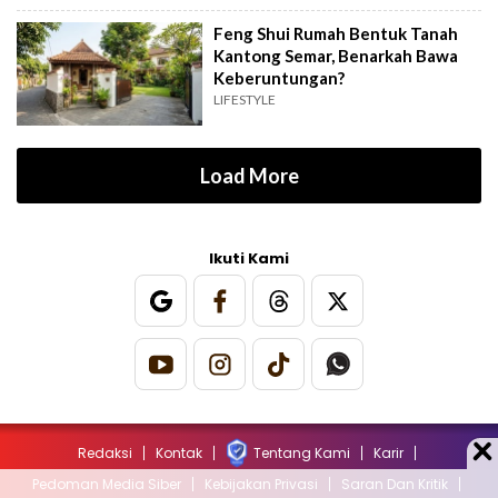
Feng Shui Rumah Bentuk Tanah
Kantong Semar, Benarkah Bawa
Keberuntungan?
LIFESTYLE
Load More
Ikuti Kami
Redaksi
Kontak
Tentang Kami
Karir
Pedoman Media Siber
Kebijakan Privasi
Saran Dan Kritik