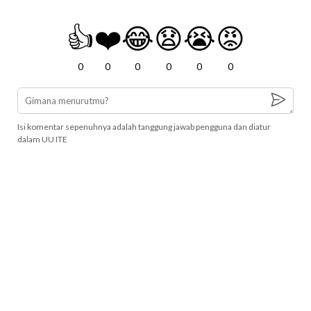
👍
❤️
😂
😧
😭
😡
0
0
0
0
0
0
Isi komentar sepenuhnya adalah tanggung jawab pengguna dan diatur
dalam UU ITE