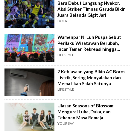
Baru Debut Langsung Nyekor,
Aksi Striker Timnas Garuda Bikin
Juara Belanda Gigit Jari
BOLA
Wamenpar Ni Luh Puspa Sebut
Perilaku Wisatawan Berubah,
Incar Taman Rekreasi hingga
Atraksi Wisata
LIFESTYLE
7 Kebiasaan yang Bikin AC Boros
Listrik, Sering Menyalakan dan
Mematikan Salah Satunya
LIFESTYLE
Ulasan Seasons of Blossom:
Mengurai Luka, Duka, dan
Tekanan Masa Remaja
YOUR SAY