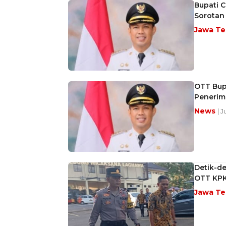
Bupati C
Sorotan
Jawa T
OTT Bupa
Penerim
News
| 
Detik-d
OTT KPK
Jawa T