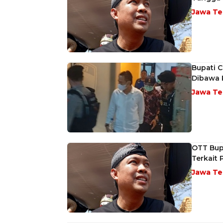
Jawa T
Bupati 
Dibawa K
Jawa T
OTT Bup
Terkait 
Jawa T