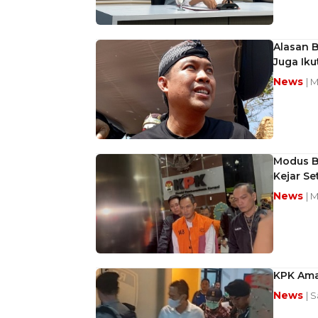
Alasan B
Juga Iku
News
| 
Modus Bu
Kejar Se
News
| 
KPK Ama
News
| 