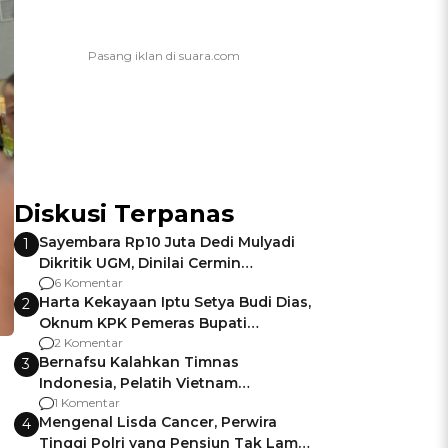
Diskusi Terpanas
Sayembara Rp10 Juta Dedi Mulyadi
1
Dikritik UGM, Dinilai Cermin
Gagalnya Negara Jamin Keamanan
6 Komentar
Harta Kekayaan Iptu Setya Budi Dias,
2
Oknum KPK Pemeras Bupati
Pemalang
2 Komentar
Bernafsu Kalahkan Timnas
3
Indonesia, Pelatih Vietnam
Berencana Pakai Jimat di Pakansari
1 Komentar
Mengenal Lisda Cancer, Perwira
4
Tinggi Polri yang Pensiun Tak Lama