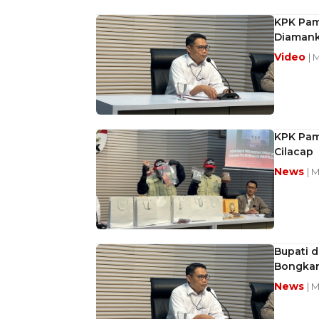
KPK Pam
Diamank
Video
| 
KPK Pam
Cilacap
News
| 
Bupati 
Bongkar
News
| 