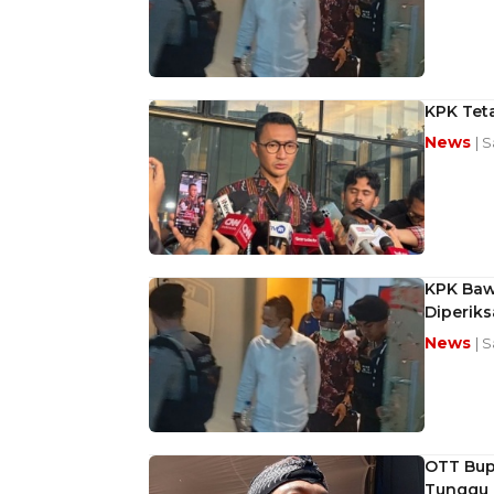
KPK Tet
News
| 
KPK Bawa
Diperiks
News
| 
OTT Bupa
Tunggu 