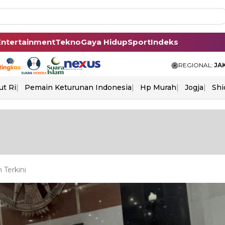
Entertainment
Tekno
Gaya Hidup
Sport
Indeks
REGIONAL:
JA
ut Ri
Pemain Keturunan Indonesia
Hp Murah
Jogja
Shi
 Terkini