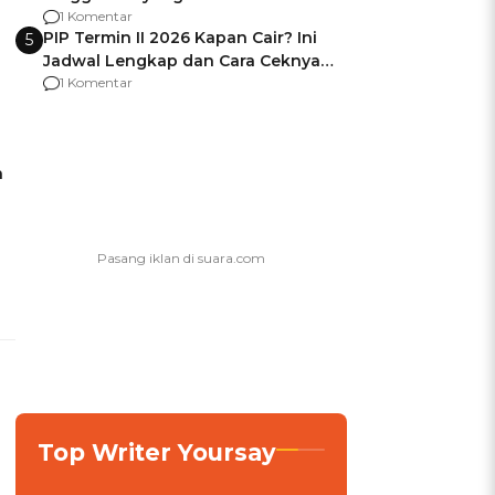
Usai Jadi Brigjen
1 Komentar
PIP Termin II 2026 Kapan Cair? Ini
5
Jadwal Lengkap dan Cara Ceknya
agar Dana Tidak Hangus!
1 Komentar
n
Top Writer Yoursay