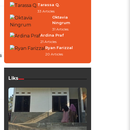
Tarassa Q.
33 Articles
Oktavia
Ningrum
31 Articles
Ardina Praf
21 Articles
Ryan Farizzal
20 Articles
i
Liks