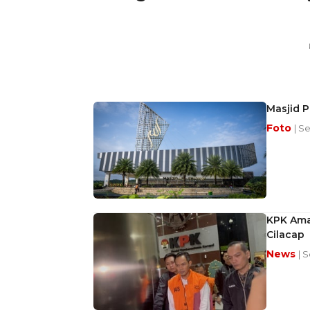
Masjid P
Foto
| S
KPK Ama
Cilacap
News
| 