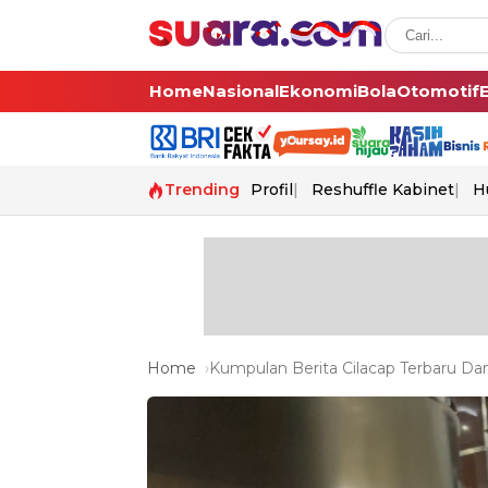
Home
Nasional
Ekonomi
Bola
Otomotif
Trending
Profil
Reshuffle Kabinet
H
Home
Kumpulan Berita Cilacap Terbaru Dan