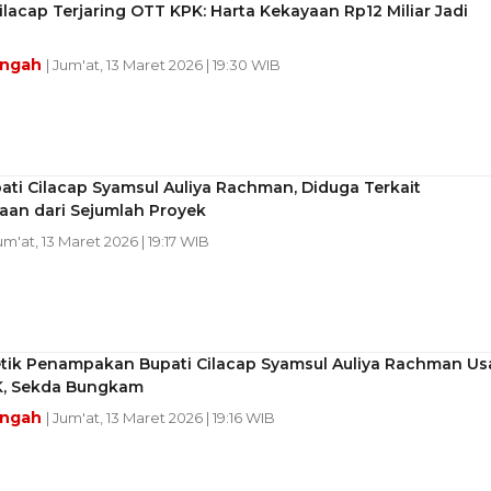
ilacap Terjaring OTT KPK: Harta Kekayaan Rp12 Miliar Jadi
engah
| Jum'at, 13 Maret 2026 | 19:30 WIB
ti Cilacap Syamsul Auliya Rachman, Diduga Terkait
aan dari Sejumlah Proyek
Jum'at, 13 Maret 2026 | 19:17 WIB
etik Penampakan Bupati Cilacap Syamsul Auliya Rachman Us
, Sekda Bungkam
engah
| Jum'at, 13 Maret 2026 | 19:16 WIB