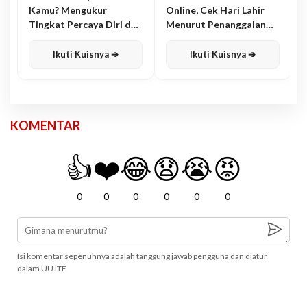
Kamu? Mengukur
Online, Cek Hari Lahir
Tingkat Percaya Diri dan
Menurut Penanggalan
Karisma
Jawa
Ikuti Kuisnya ➔
Ikuti Kuisnya ➔
KOMENTAR
👍
❤️
😂
😧
😭
😡
0
0
0
0
0
0
Isi komentar sepenuhnya adalah tanggung jawab pengguna dan diatur
dalam UU ITE