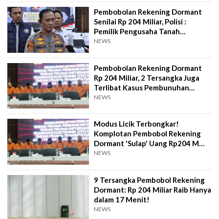
Pembobolan Rekening Dormant
Senilai Rp 204 Miliar, Polisi :
Pemilik Pengusaha Tanah
Berinisial S
NEWS
Pembobolan Rekening Dormant
Rp 204 Miliar, 2 Tersangka Juga
Terlibat Kasus Pembunuhan
Kacab BRI
NEWS
Modus Licik Terbongkar!
Komplotan Pembobol Rekening
Dormant 'Sulap' Uang Rp204 M
jadi Valas
NEWS
9 Tersangka Pembobol Rekening
Dormant: Rp 204 Miliar Raib Hanya
dalam 17 Menit!
NEWS