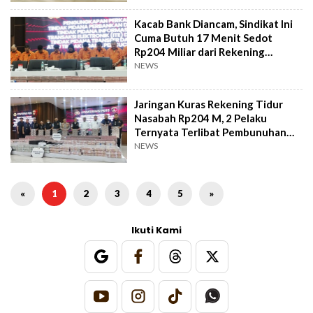
Kacab Bank Diancam, Sindikat Ini
Cuma Butuh 17 Menit Sedot
Rp204 Miliar dari Rekening
Dormant
NEWS
Jaringan Kuras Rekening Tidur
Nasabah Rp204 M, 2 Pelaku
Ternyata Terlibat Pembunuhan
Kacab Bank!
NEWS
«
1
2
3
4
5
»
Ikuti Kami