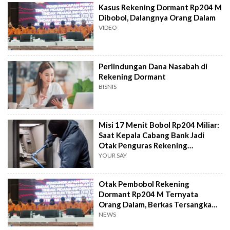
Kasus Rekening Dormant Rp204 M
Dibobol, Dalangnya Orang Dalam
VIDEO
Perlindungan Dana Nasabah di
Rekening Dormant
BISNIS
Misi 17 Menit Bobol Rp204 Miliar:
Saat Kepala Cabang Bank Jadi
Otak Penguras Rekening
Nganggur
YOUR SAY
Otak Pembobol Rekening
Dormant Rp204 M Ternyata
Orang Dalam, Berkas Tersangka
Sudah di Meja Kejagung
NEWS