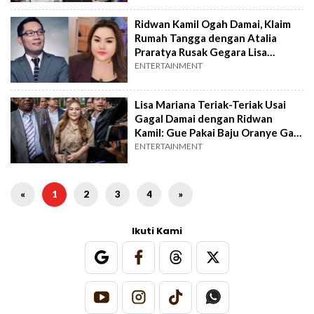
Ridwan Kamil Ogah Damai, Klaim
Rumah Tangga dengan Atalia
Praratya Rusak Gegara Lisa
Mariana
ENTERTAINMENT
Lisa Mariana Teriak-Teriak Usai
Gagal Damai dengan Ridwan
Kamil: Gue Pakai Baju Oranye Gak
Apa!
ENTERTAINMENT
«
1
2
3
4
»
Ikuti Kami