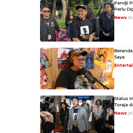
Pandji P
Perlu Di
News
| 
Berandai
Saya
Enterta
Status 
Toraja d
News
| 