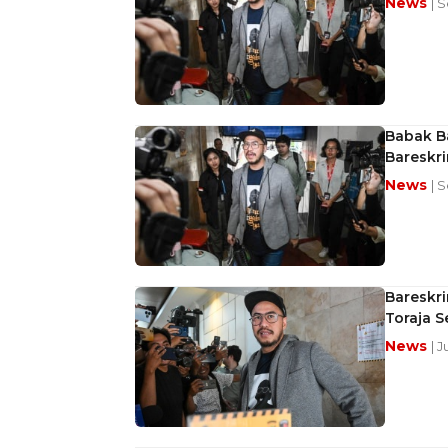
News
| 
Babak Ba
Bareskri
News
| 
Bareskri
Toraja S
News
| 