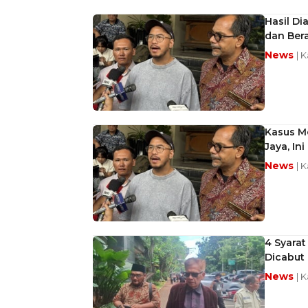
Hasil Di
dan Bera
News
| 
Kasus M
Jaya, In
News
| 
4 Syara
Dicabut
News
| 