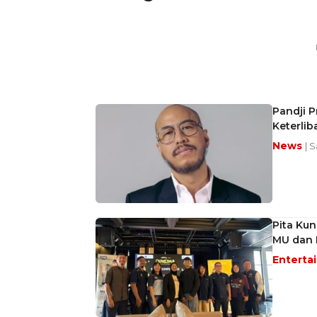
Pandji 
Keterlib
News
| 
Pita Kun
MU dan 
Enterta