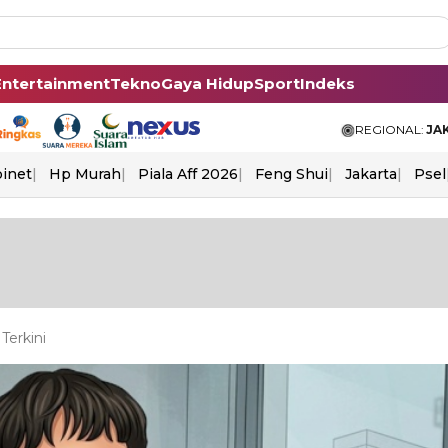
Entertainment
Tekno
Gaya Hidup
Sport
Indeks
REGIONAL:
JA
binet
Hp Murah
Piala Aff 2026
Feng Shui
Jakarta
Psel
Terkini