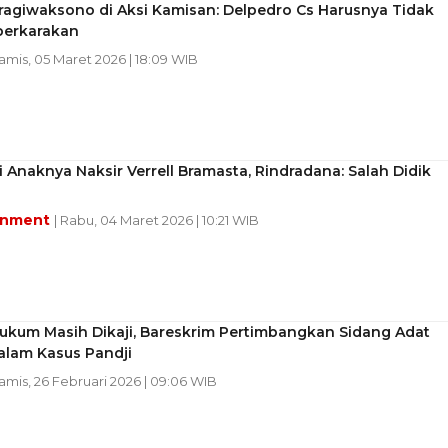
ragiwaksono di Aksi Kamisan: Delpedro Cs Harusnya Tidak
perkarakan
Kamis, 05 Maret 2026 | 18:09 WIB
 Anaknya Naksir Verrell Bramasta, Rindradana: Salah Didik
inment
| Rabu, 04 Maret 2026 | 10:21 WIB
Hukum Masih Dikaji, Bareskrim Pertimbangkan Sidang Adat
alam Kasus Pandji
Kamis, 26 Februari 2026 | 09:06 WIB