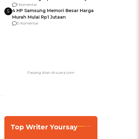
agar Dana Tidak Hangus!
1 Komentar
4 HP Samsung Memori Besar Harga
5
Murah Mulai Rp1 Jutaan
0 Komentar
Top Writer Yoursay