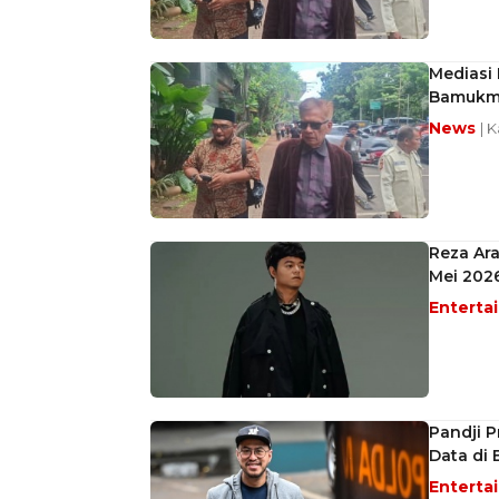
Mediasi
Bamukmi
News
| 
Reza Ara
Mei 202
Enterta
Pandji P
Data di 
Enterta