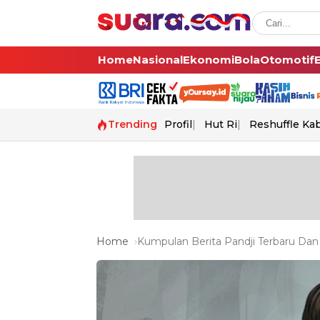
Home
Nasional
Ekonomi
Bola
Otomotif
Trending
Profil
Hut Ri
Reshuffle Ka
Home
Kumpulan Berita Pandji Terbaru Dan 