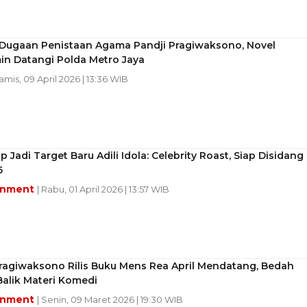
 Dugaan Penistaan Agama Pandji Pragiwaksono, Novel
n Datangi Polda Metro Jaya
Kamis, 09 April 2026 | 13:36 WIB
p Jadi Target Baru Adili Idola: Celebrity Roast, Siap Disidang
6
inment
| Rabu, 01 April 2026 | 13:57 WIB
ragiwaksono Rilis Buku Mens Rea April Mendatang, Bedah
Balik Materi Komedi
inment
| Senin, 09 Maret 2026 | 19:30 WIB