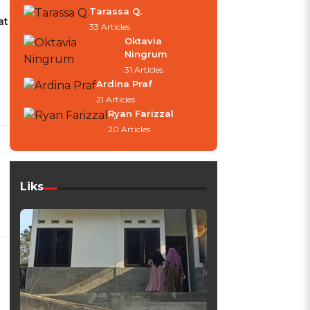
Tarassa Q.
at
33 Articles
Oktavia
Ningrum
31 Articles
Ardina Praf
21 Articles
Ryan Farizzal
20 Articles
Liks