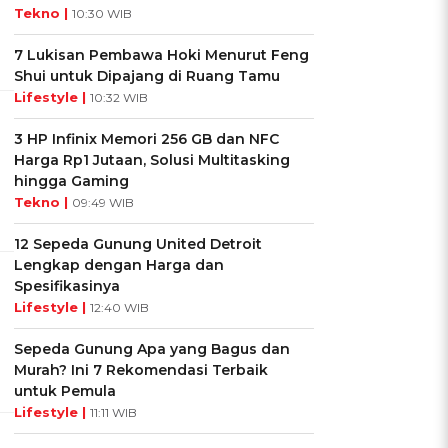
Tekno |
10:30 WIB
7 Lukisan Pembawa Hoki Menurut Feng
Shui untuk Dipajang di Ruang Tamu
Lifestyle |
10:32 WIB
3 HP Infinix Memori 256 GB dan NFC
Harga Rp1 Jutaan, Solusi Multitasking
hingga Gaming
Tekno |
09:49 WIB
12 Sepeda Gunung United Detroit
Lengkap dengan Harga dan
Spesifikasinya
Lifestyle |
12:40 WIB
Sepeda Gunung Apa yang Bagus dan
Murah? Ini 7 Rekomendasi Terbaik
untuk Pemula
Lifestyle |
11:11 WIB