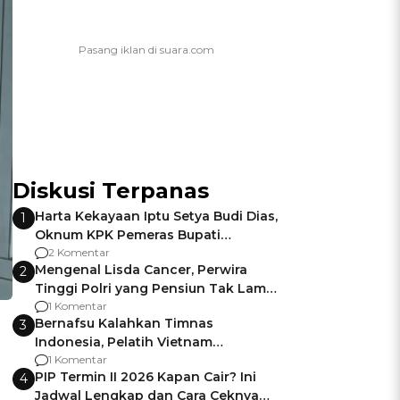
Diskusi Terpanas
Harta Kekayaan Iptu Setya Budi Dias,
1
Oknum KPK Pemeras Bupati
Pemalang
2 Komentar
Mengenal Lisda Cancer, Perwira
2
Tinggi Polri yang Pensiun Tak Lama
Usai Jadi Brigjen
1 Komentar
Bernafsu Kalahkan Timnas
3
Indonesia, Pelatih Vietnam
Berencana Pakai Jimat di Pakansari
1 Komentar
PIP Termin II 2026 Kapan Cair? Ini
4
Jadwal Lengkap dan Cara Ceknya