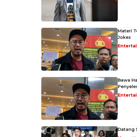
Materi T
Jokes
Enterta
Bawa Ha
Penyeles
Enterta
Datang S