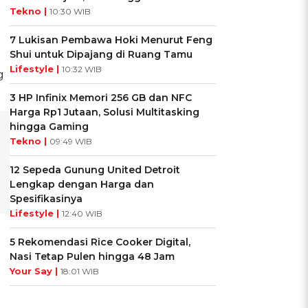
Tekno |
10:30 WIB
7 Lukisan Pembawa Hoki Menurut Feng
Shui untuk Dipajang di Ruang Tamu
Lifestyle |
10:32 WIB
g
3 HP Infinix Memori 256 GB dan NFC
Harga Rp1 Jutaan, Solusi Multitasking
hingga Gaming
Tekno |
09:49 WIB
12 Sepeda Gunung United Detroit
Lengkap dengan Harga dan
Spesifikasinya
Lifestyle |
12:40 WIB
5 Rekomendasi Rice Cooker Digital,
Nasi Tetap Pulen hingga 48 Jam
Your Say |
18:01 WIB