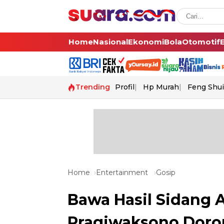
Home
Nasional
Ekonomi
Bola
Otomotif
Trending
Profil
Hp Murah
Feng Shui
Home
Entertainment
Gosip
Bawa Hasil Sidang A
Pragiwaksono Doron