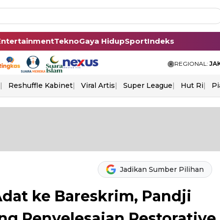
Entertainment
Tekno
Gaya Hidup
Sport
Indeks
REGIONAL:
JA
Reshuffle Kabinet
Viral Artis
Super League
Hut Ri
Pi
Jadikan Sumber Pilihan
dat ke Bareskrim, Pandji
g Penyelesaian Restorative