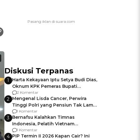
Diskusi Terpanas
Harta Kekayaan Iptu Setya Budi Dias,
1
Oknum KPK Pemeras Bupati
Pemalang
2 Komentar
Mengenal Lisda Cancer, Perwira
2
Tinggi Polri yang Pensiun Tak Lama
Usai Jadi Brigjen
1 Komentar
Bernafsu Kalahkan Timnas
3
Indonesia, Pelatih Vietnam
Berencana Pakai Jimat di Pakansari
1 Komentar
PIP Termin II 2026 Kapan Cair? Ini
4