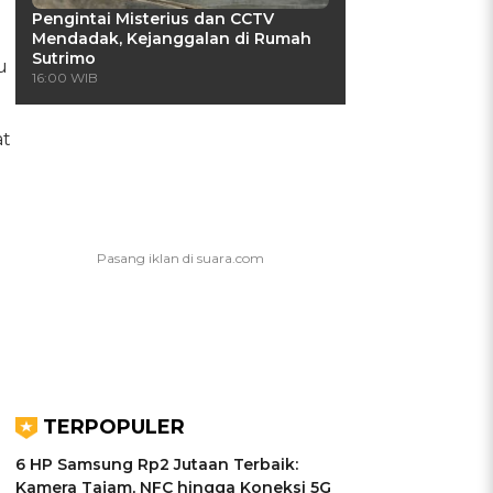
Pengintai Misterius dan CCTV
Mendadak, Kejanggalan di Rumah
Sutrimo
u
16:00 WIB
at
TERPOPULER
6 HP Samsung Rp2 Jutaan Terbaik:
Kamera Tajam, NFC hingga Koneksi 5G