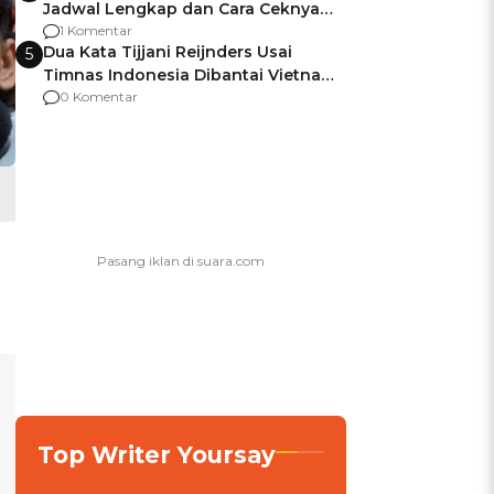
Jadwal Lengkap dan Cara Ceknya
agar Dana Tidak Hangus!
1 Komentar
Dua Kata Tijjani Reijnders Usai
5
Timnas Indonesia Dibantai Vietnam
0-3
0 Komentar
Top Writer Yoursay