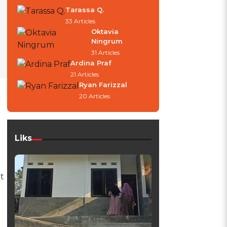
Tarassa Q.
33 Articles
Oktavia
Ningrum
31 Articles
Ardina Praf
21 Articles
Ryan Farizzal
k
20 Articles
Liks
t