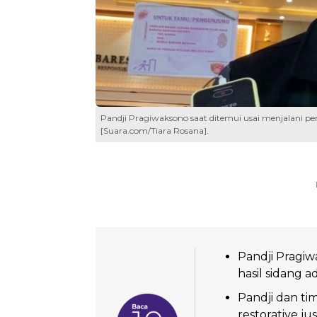
Pandji Pragiwaksono saat ditemui usai menjalani pe
[Suara.com/Tiara Rosana].
Pandji Pragiw
hasil sidang ad
Pandji dan t
restorative ju