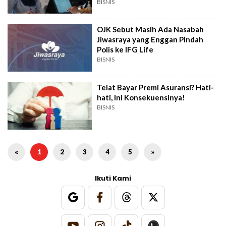
BISNIS
OJK Sebut Masih Ada Nasabah
Jiwasraya yang Enggan Pindah
Polis ke IFG Life
BISNIS
Telat Bayar Premi Asuransi? Hati-
hati, Ini Konsekuensinya!
BISNIS
«
1
2
3
4
5
»
Ikuti Kami