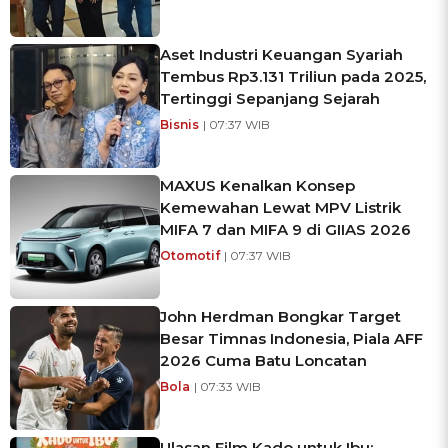
Aset Industri Keuangan Syariah
Tembus Rp3.131 Triliun pada 2025,
Tertinggi Sepanjang Sejarah
Bisnis
| 07:37 WIB
MAXUS Kenalkan Konsep
Kemewahan Lewat MPV Listrik
MIFA 7 dan MIFA 9 di GIIAS 2026
Otomotif
| 07:37 WIB
John Herdman Bongkar Target
Besar Timnas Indonesia, Piala AFF
2026 Cuma Batu Loncatan
Bola
| 07:33 WIB
Ulasan Film Kado untuk Ibu: