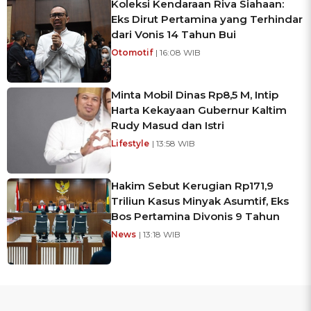
Koleksi Kendaraan Riva Siahaan:
Eks Dirut Pertamina yang Terhindar
dari Vonis 14 Tahun Bui
Otomotif
| 16:08 WIB
Minta Mobil Dinas Rp8,5 M, Intip
Harta Kekayaan Gubernur Kaltim
Rudy Masud dan Istri
Lifestyle
| 13:58 WIB
Hakim Sebut Kerugian Rp171,9
Triliun Kasus Minyak Asumtif, Eks
Bos Pertamina Divonis 9 Tahun
News
| 13:18 WIB