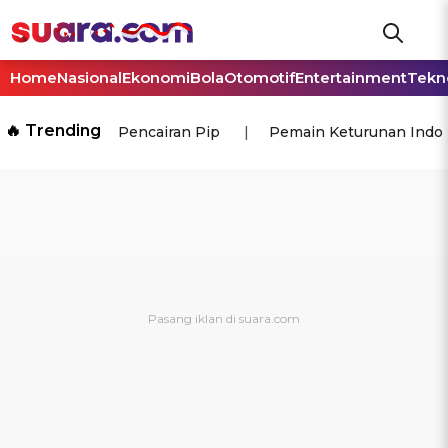
Home
Nasional
Ekonomi
Bola
Otomotif
Entertainment
Tekn
🔥 Trending
Pencairan Pip
Pemain Keturunan Indo