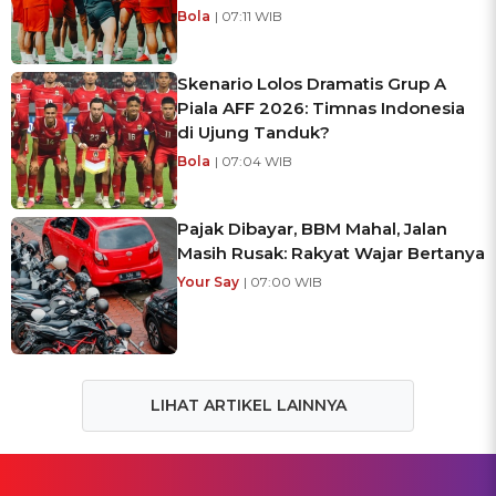
Bola
| 07:11 WIB
Skenario Lolos Dramatis Grup A
Piala AFF 2026: Timnas Indonesia
di Ujung Tanduk?
Bola
| 07:04 WIB
Pajak Dibayar, BBM Mahal, Jalan
Masih Rusak: Rakyat Wajar Bertanya
Your Say
| 07:00 WIB
LIHAT ARTIKEL LAINNYA