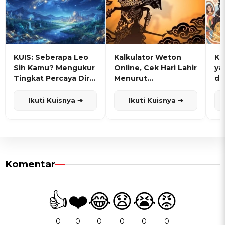
KUIS: Seberapa Leo
Kalkulator Weton
KU
Sih Kamu? Mengukur
Online, Cek Hari Lahir
ya
Tingkat Percaya Diri
Menurut
de
dan Karisma
Penanggalan Jawa
Ikuti Kuisnya ➔
Ikuti Kuisnya ➔
Komentar
👍
❤️
😂
😧
😭
😡
0
0
0
0
0
0