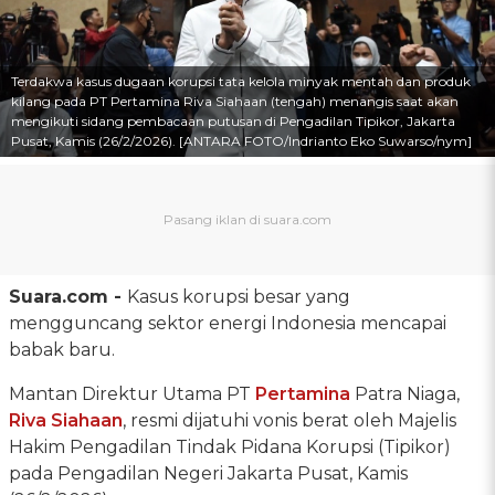
Terdakwa kasus dugaan korupsi tata kelola minyak mentah dan produk
kilang pada PT Pertamina Riva Siahaan (tengah) menangis saat akan
mengikuti sidang pembacaan putusan di Pengadilan Tipikor, Jakarta
Pusat, Kamis (26/2/2026). [ANTARA FOTO/Indrianto Eko Suwarso/nym]
Suara.com -
Kasus korupsi besar yang
mengguncang sektor energi Indonesia mencapai
babak baru.
Mantan Direktur Utama PT
Pertamina
Patra Niaga,
Riva Siahaan
, resmi dijatuhi vonis berat oleh Majelis
Hakim Pengadilan Tindak Pidana Korupsi (Tipikor)
pada Pengadilan Negeri Jakarta Pusat, Kamis