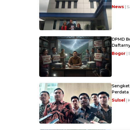
News
| 
DPMD Bon
Daftarn
Bogor
| 
Sengketa
Perdata
Sulsel
| 