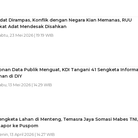
dat Dirampas, Konflik dengan Negara Kian Memanas, RUU
kat Adat Mendesak Disahkan
abtu, 23 Mei 2026 | 19:19 WIB
nan Data Publik Menguat, KDI Tangani 41 Sengketa Informa
an di DIY
abu, 13 Mei 2026 | 14:29 WIB
engketa Lahan di Menteng, Temasra Jaya Somasi Mabes TNI,
apor ke Puspom
enin, 13 April 2026 | 14:27 WIB