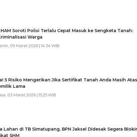
AM Soroti Polisi Terlalu Cepat Masuk ke Sengketa Tanah:
riminalisasi Warga
Senin, 09 Maret 2026 | 14:34 WIB
 5 Risiko Mengerikan Jika Sertifikat Tanah Anda Masih Ata
milik Lama
asa, 03 Maret 2026 | 15:25 WIB
 Lahan di TB Simatupang, BPN Jaksel Didesak Segera Bloki
fikat SHM