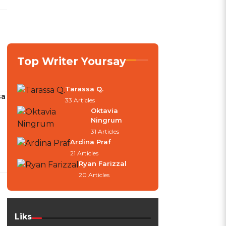
Top Writer Yoursay
Tarassa Q.
sa
33 Articles
Oktavia
Ningrum
31 Articles
Ardina Praf
21 Articles
Ryan Farizzal
20 Articles
Liks