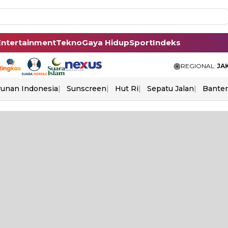
Entertainment
Tekno
Gaya Hidup
Sport
Indeks
REGIONAL:
JA
unan Indonesia
Sunscreen
Hut Ri
Sepatu Jalan
Bante