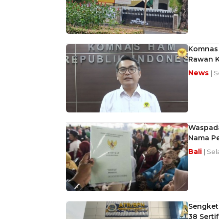
Komnas H
Rawan K
News
| 
Waspada!
Nama Pe
Bali
| Sel
Sengketa
38 Serti