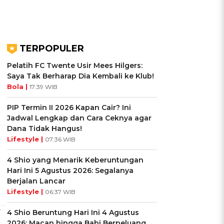
TERPOPULER
Pelatih FC Twente Usir Mees Hilgers:
Saya Tak Berharap Dia Kembali ke Klub!
Bola |
17:39 WIB
PIP Termin II 2026 Kapan Cair? Ini
Jadwal Lengkap dan Cara Ceknya agar
Dana Tidak Hangus!
s
Lifestyle |
07:36 WIB
4 Shio yang Menarik Keberuntungan
Hari Ini 5 Agustus 2026: Segalanya
Berjalan Lancar
Lifestyle |
06:37 WIB
r
4 Shio Beruntung Hari Ini 4 Agustus
2026: Macan hingga Babi Berpeluang