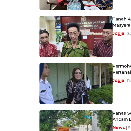
Tanah A
Masyara
Jogja
| S
Permoho
Pertanah
Jogja
| R
Panas S
Ancam L
News
| S