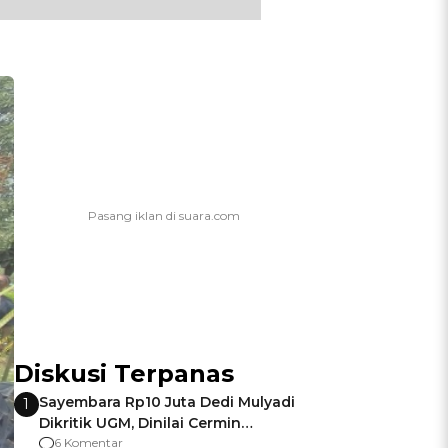
Diskusi Terpanas
Sayembara Rp10 Juta Dedi Mulyadi
1
Dikritik UGM, Dinilai Cermin
Gagalnya Negara Jamin Keamanan
6 Komentar