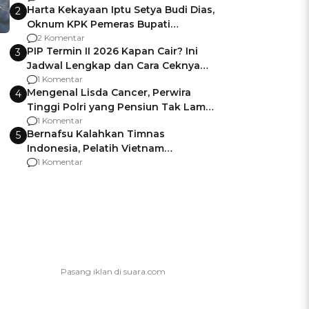
Harta Kekayaan Iptu Setya Budi Dias,
2
Oknum KPK Pemeras Bupati
Pemalang
2 Komentar
PIP Termin II 2026 Kapan Cair? Ini
3
Jadwal Lengkap dan Cara Ceknya
agar Dana Tidak Hangus!
1 Komentar
Mengenal Lisda Cancer, Perwira
4
Tinggi Polri yang Pensiun Tak Lama
Usai Jadi Brigjen
1 Komentar
Bernafsu Kalahkan Timnas
5
Indonesia, Pelatih Vietnam
Berencana Pakai Jimat di Pakansari
1 Komentar