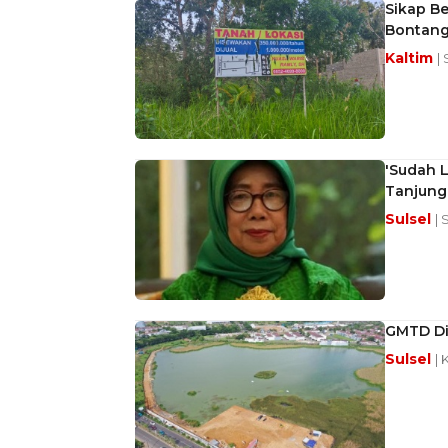
Sikap B
Bontang
Kaltim
|
'Sudah L
Tanjung
Sulsel
| 
GMTD Dis
Sulsel
| 