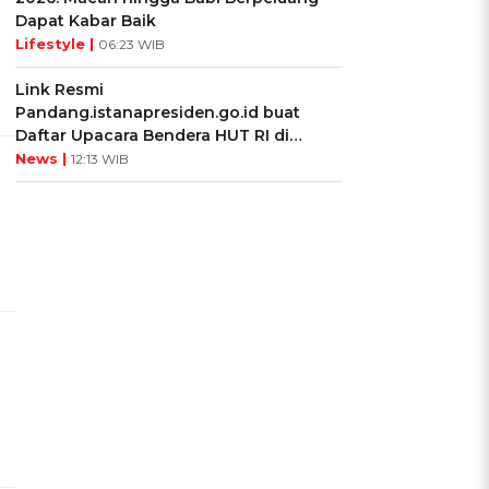
Dapat Kabar Baik
Lifestyle |
06:23 WIB
Link Resmi
Pandang.istanapresiden.go.id buat
Daftar Upacara Bendera HUT RI di
Istana Negara
News |
12:13 WIB