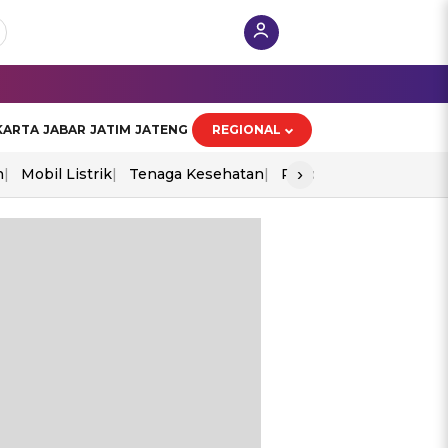
KARTA
JABAR
JATIM
JATENG
REGIONAL
›
n
Mobil Listrik
Tenaga Kesehatan
Piala Aff 2026
Ekono