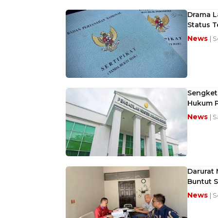
Drama L
Status 
News
| 
Sengket
Hukum 
News
| 
Darurat
Buntut 
News
| 