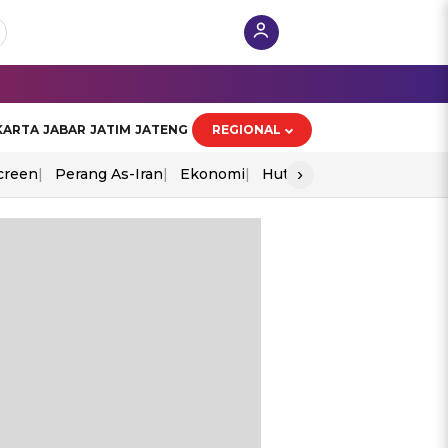
KARTA
JABAR
JATIM
JATENG
REGIONAL
›
creen
Perang As-Iran
Ekonomi
Hut Ri