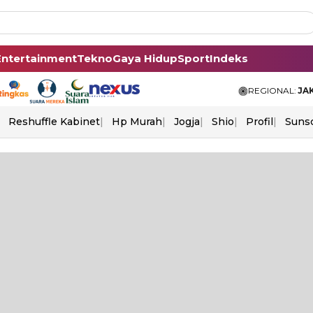
Entertainment
Tekno
Gaya Hidup
Sport
Indeks
REGIONAL:
JA
Reshuffle Kabinet
Hp Murah
Jogja
Shio
Profil
Suns