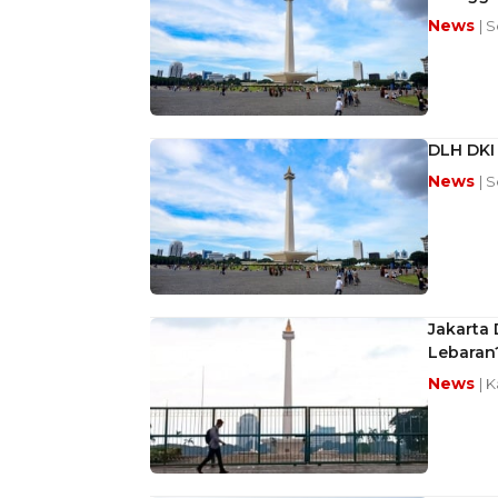
News
| 
DLH DKI 
News
| 
Jakarta 
Lebaran
News
| 