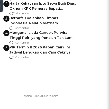
Harta Kekayaan Iptu Setya Budi Dias,
2
Oknum KPK Pemeras Bupati
Pemalang
2 Komentar
Bernafsu Kalahkan Timnas
3
Indonesia, Pelatih Vietnam
Berencana Pakai Jimat di Pakansari
1 Komentar
Mengenal Lisda Cancer, Perwira
4
Tinggi Polri yang Pensiun Tak Lama
Usai Jadi Brigjen
1 Komentar
PIP Termin II 2026 Kapan Cair? Ini
5
Jadwal Lengkap dan Cara Ceknya
agar Dana Tidak Hangus!
1 Komentar