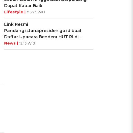
Dapat Kabar Baik
Lifestyle |
06:23 WIB
Link Resmi
Pandang.istanapresiden.go.id buat
Daftar Upacara Bendera HUT RI di
Istana Negara
News |
12:13 WIB