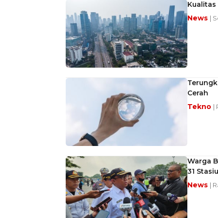
Kualitas
News
| 
Terungka
Cerah
Tekno
|
Warga Bi
31 Stas
News
| 