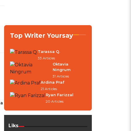
Top Writer Yoursay
Tarassa Q.
33 Articles
Oktavia
Ningrum
31 Articles
Ardina Praf
21 Articles
Ryan Farizzal
20 Articles
ia
Liks