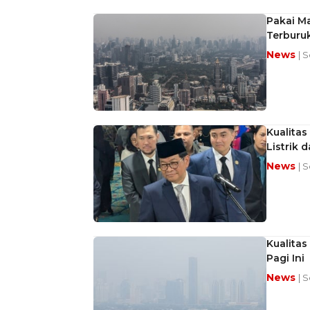
Pakai Ma
Terburu
News
| 
Kualitas
Listrik 
News
| 
Kualitas
Pagi Ini
News
| 