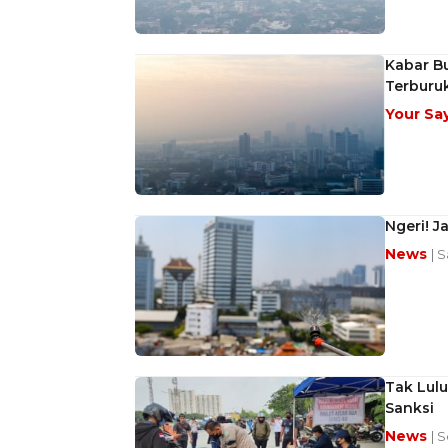
Kabar Bu
Terburuk
Your Sa
Ngeri! J
News
| 
Tak Lulu
Sanksi
News
| S