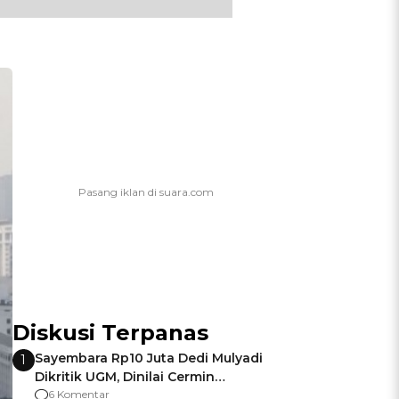
Diskusi Terpanas
Sayembara Rp10 Juta Dedi Mulyadi
1
Dikritik UGM, Dinilai Cermin
Gagalnya Negara Jamin Keamanan
6 Komentar