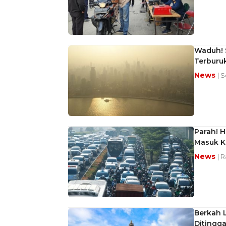
Waduh! S
Terburuk
News
| 
Parah! H
Masuk Ka
News
| 
Berkah L
Ditingg