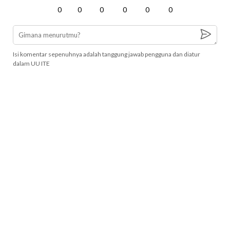
0
0
0
0
0
0
Isi komentar sepenuhnya adalah tanggung jawab pengguna dan diatur
dalam UU ITE