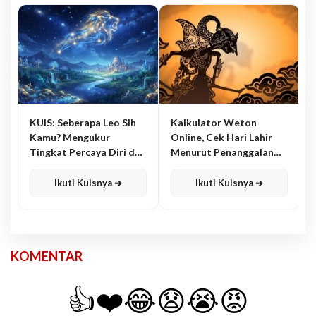
KUIS: Seberapa Leo Sih
Kalkulator Weton
Kamu? Mengukur
Online, Cek Hari Lahir
Tingkat Percaya Diri dan
Menurut Penanggalan
Karisma
Jawa
Ikuti Kuisnya ➔
Ikuti Kuisnya ➔
KOMENTAR
👍
❤️
😂
😧
😭
😡