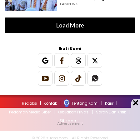
LAMPUNG
Load More
Ikuti Kami
Redaksi
Kontak
Tentang Kami
Karir
Pedoman Media Siber
Kebijakan Privasi
Saran Dan Kritik
Site Map
© 2026 suara.com - All Rights Reserved.