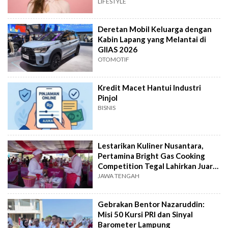
LIFESTYLE
Deretan Mobil Keluarga dengan
Kabin Lapang yang Melantai di
GIIAS 2026
OTOMOTIF
Kredit Macet Hantui Industri
Pinjol
BISNIS
Lestarikan Kuliner Nusantara,
Pertamina Bright Gas Cooking
Competition Tegal Lahirkan Juara
Baru
JAWA TENGAH
Gebrakan Bentor Nazaruddin:
Misi 50 Kursi PRI dan Sinyal
Barometer Lampung