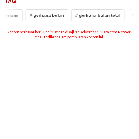
TAG
tronomi
# gerhana bulan
# gerhana bulan total
# ast