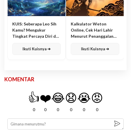
KUIS: Seberapa Leo Sih
Kalkulator Weton
Kamu? Mengukur
Online, Cek Hari Lahir
Tingkat Percaya Diri dan
Menurut Penanggalan
Karisma
Jawa
Ikuti Kuisnya ➔
Ikuti Kuisnya ➔
KOMENTAR
👍
❤️
😂
😧
😭
😡
0
0
0
0
0
0