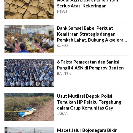
Serius Atasi Kekeringan
NEWS
Bank Sumsel Babel Perkuat
Kemitraan Strategis dengan
Pemkab Lahat, Dukung Akselerasi
Ekonomi Daerah
SUMSEL
6 Fakta Pemecatan dan Sanksi
Pungli 4 ASN di Pemprov Banten
BANTEN
Usut Mutilasi Depok, Polisi
Temukan HP Pelaku Tergabung
dalam Grup Komunitas Gay
JABAR
Macet Jalur Bojonegara Bikin