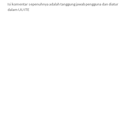
Isi komentar sepenuhnya adalah tanggung jawab pengguna dan diatur
dalam UU ITE