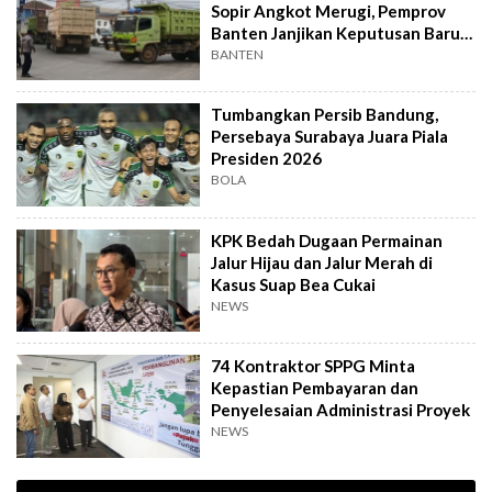
Sopir Angkot Merugi, Pemprov
Banten Janjikan Keputusan Baru 4
Hari Lagi
BANTEN
Tumbangkan Persib Bandung,
Persebaya Surabaya Juara Piala
Presiden 2026
BOLA
KPK Bedah Dugaan Permainan
Jalur Hijau dan Jalur Merah di
Kasus Suap Bea Cukai
NEWS
74 Kontraktor SPPG Minta
Kepastian Pembayaran dan
Penyelesaian Administrasi Proyek
NEWS