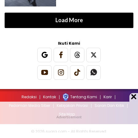
Load More
Ikuti Kami
Redaksi
Kontak
Tentang Kami
Karir
Pedoman Media Siber
Kebijakan Privasi
Saran Dan Kritik
Site Map
© 2026 suara.com - All Rights Reserved.