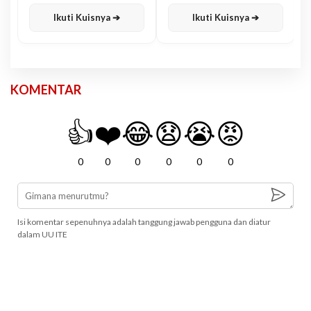
Karisma
Jawa
Ikuti Kuisnya ➔
Ikuti Kuisnya ➔
KOMENTAR
👍
❤️
😂
😧
😭
😡
0
0
0
0
0
0
Isi komentar sepenuhnya adalah tanggung jawab pengguna dan diatur
dalam UU ITE