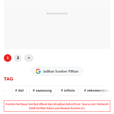
1
2
>
Jadikan Sumber Pilihan
TAG
h
# itel
# samsung
# infinix
# rekomendasi