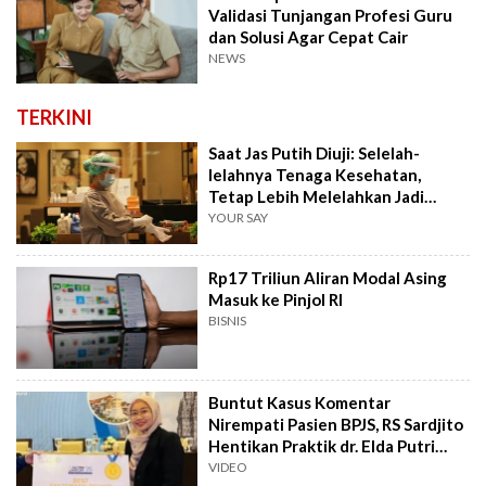
Validasi Tunjangan Profesi Guru
dan Solusi Agar Cepat Cair
NEWS
TERKINI
Saat Jas Putih Diuji: Selelah-
lelahnya Tenaga Kesehatan,
Tetap Lebih Melelahkan Jadi
Pasien
YOUR SAY
Rp17 Triliun Aliran Modal Asing
Masuk ke Pinjol RI
BISNIS
Buntut Kasus Komentar
Nirempati Pasien BPJS, RS Sardjito
Hentikan Praktik dr. Elda Putri
Rahard
VIDEO