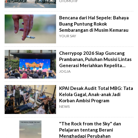
OTOMOTIF
Bencana dari Hal Sepele: Bahaya
Buang Puntung Rokok
Sembarangan di Musim Kemarau
YOUR SAY
Cherrypop 2026 Siap Guncang
Prambanan, Puluhan Musisi Lintas
Generasi Meriahkan Repelita
Musik
JOGJA
KPAI Desak Audit Total MBG: Tata
Kelola Gagal, Anak-anak Jadi
Korban Ambisi Program
NEWS
"The Rock from the Sky" dan
Pelajaran tentang Berani
Menghadapi Perubahan