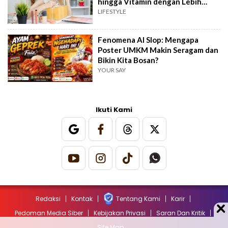
hingga Vitamin dengan Lebih
Hemat
LIFESTYLE
Fenomena AI Slop: Mengapa
Poster UMKM Makin Seragam dan
Bikin Kita Bosan?
YOUR SAY
Ikuti Kami
Redaksi
Kontak
Tentang Kami
Karir
Pedoman Media Siber
Kebijakan Privasi
Saran Dan Kritik
Site Map