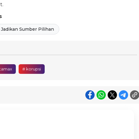
t.
s
Jadikan Sumber Pilihan
rtamax
# korupsi