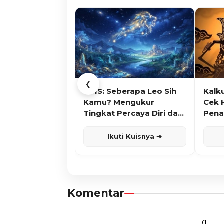
❮
KUIS: Seberapa Leo Sih
Kalk
Kamu? Mengukur
Cek 
Tingkat Percaya Diri dan
Pena
Karisma
Ikuti Kuisnya ➔
Komentar