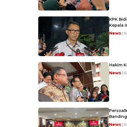
KPK Bidi
Kepala I
News
| 
Hakim K
News
| 
Persoal
Banding
News
| 