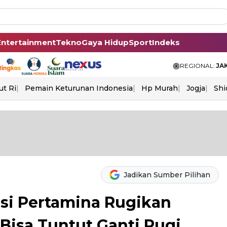
Entertainment
Tekno
Gaya Hidup
Sport
Indeks
REGIONAL:
JA
ut Ri
Pemain Keturunan Indonesia
Hp Murah
Jogja
Shi
Jadikan Sumber Pilihan
psi Pertamina Rugikan
Bisa Tuntut Ganti Rugi