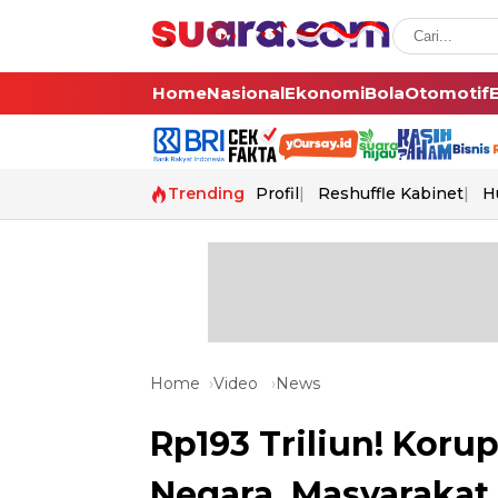
Home
Nasional
Ekonomi
Bola
Otomotif
Trending
Profil
Reshuffle Kabinet
H
Home
Video
News
Rp193 Triliun! Koru
Negara, Masyarakat 