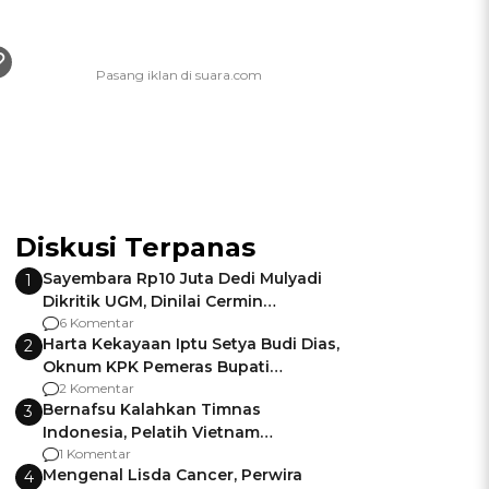
Diskusi Terpanas
Sayembara Rp10 Juta Dedi Mulyadi
1
Dikritik UGM, Dinilai Cermin
Gagalnya Negara Jamin Keamanan
6 Komentar
Harta Kekayaan Iptu Setya Budi Dias,
2
Oknum KPK Pemeras Bupati
Pemalang
2 Komentar
Bernafsu Kalahkan Timnas
3
Indonesia, Pelatih Vietnam
Berencana Pakai Jimat di Pakansari
1 Komentar
Mengenal Lisda Cancer, Perwira
4