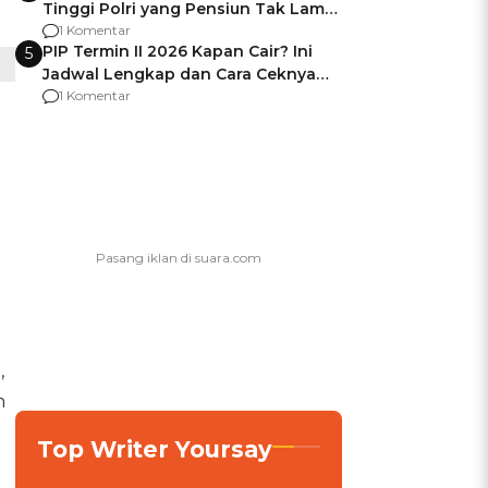
Tinggi Polri yang Pensiun Tak Lama
Usai Jadi Brigjen
1 Komentar
PIP Termin II 2026 Kapan Cair? Ini
5
Jadwal Lengkap dan Cara Ceknya
agar Dana Tidak Hangus!
1 Komentar
,
h
Top Writer Yoursay