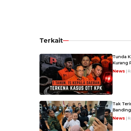
Terkait
Tunda Ke
Kurang 
News
| 
Tak Teri
Banding
News
| 