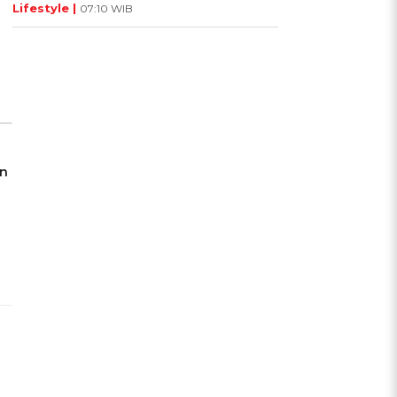
Lifestyle |
07:10 WIB
an