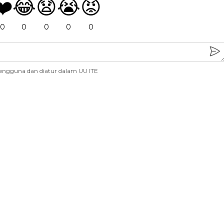
❤️
😂
😧
😭
😡
0
0
0
0
0
engguna dan diatur dalam UU ITE