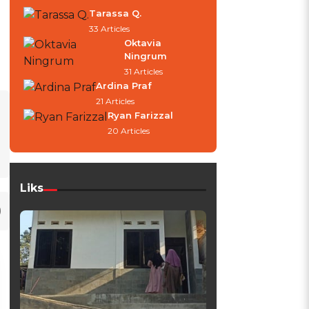
Tarassa Q.
33 Articles
Oktavia
Ningrum
31 Articles
Ardina Praf
21 Articles
Ryan Farizzal
20 Articles
Liks